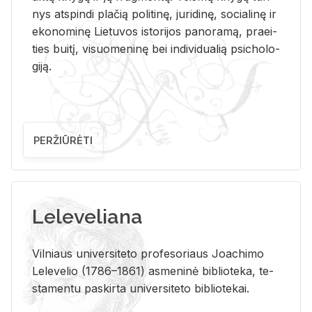
nys at­spin­di pla­čią po­li­ti­nę, ju­ri­di­nę, so­cia­li­nę ir
eko­no­mi­nę Lie­tu­vos is­to­ri­jos pa­no­ra­mą, pra­ei­
ties bui­tį, vi­suo­me­ni­nę bei in­di­vi­dua­lią psi­cho­lo­
gi­ją.
PERŽIŪRĖTI
Leleveliana
Vil­niaus uni­ver­si­te­to pro­fe­so­riaus Jo­a­chi­mo
Le­le­ve­lio (1786–1861) as­me­ni­nė bi­b­lio­te­ka, te­
sta­men­tu pa­skir­ta uni­ver­si­te­to bi­b­lio­te­kai.