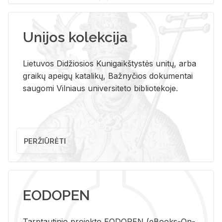
Unijos kolekcija
Lietuvos Didžiosios Kunigaikštystės unitų, arba
graikų apeigų katalikų, Bažnyčios dokumentai
saugomi Vilniaus universiteto bibliotekoje.
PERŽIŪRĖTI
EODOPEN
Tarp­tau­ti­nio pro­jek­to EO­DO­PEN (eBo­oks-On-