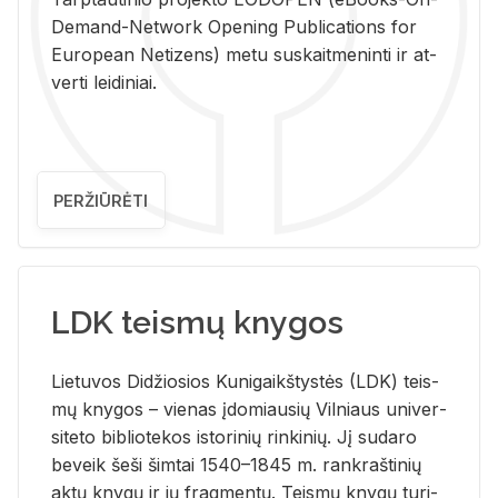
De­mand-Ne­twork Ope­ning Pub­li­ca­tions for
Eu­ro­pe­an Ne­ti­zens) metu su­skait­me­nin­ti ir at­
ver­ti lei­di­niai.
PERŽIŪRĖTI
LDK teismų knygos
Lie­tu­vos Di­džio­sios Ku­ni­gaikš­tys­tės (LDK) teis­
mų kny­gos – vie­nas įdo­miau­sių Vil­niaus uni­ver­
si­te­to bi­b­lio­te­kos is­to­ri­nių rin­ki­nių. Jį su­da­ro
be­veik šeši šim­tai 1540–1845 m. rank­raš­ti­nių
aktų kny­gų ir jų frag­men­tų. Teis­mų kny­gų tu­ri­