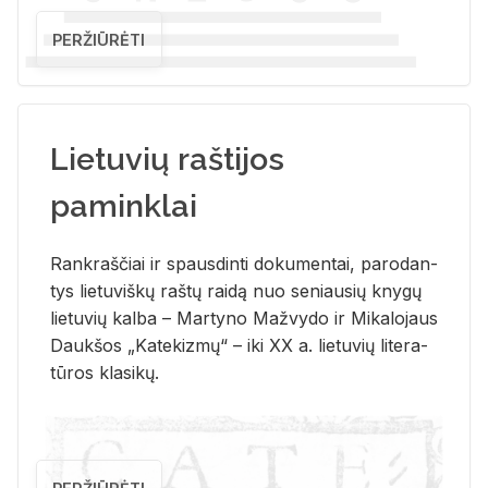
PERŽIŪRĖTI
Lietuvių raštijos
paminklai
Rank­raš­čiai ir spaus­din­ti do­ku­men­tai, pa­ro­dan­
tys lie­tu­viš­kų raš­tų rai­dą nuo se­niau­sių kny­gų
lie­tu­vių kal­ba – Mar­ty­no Ma­žvy­do ir Mi­ka­lo­jaus
Dauk­šos „Ka­te­kiz­mų“ – iki XX a. lie­tu­vių li­te­ra­
tū­ros kla­si­kų.