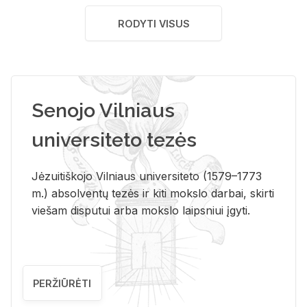
RODYTI VISUS
Senojo Vilniaus
universiteto tezės
Jėzuitiškojo Vilniaus universiteto (1579–1773
m.) absolventų tezės ir kiti mokslo darbai, skirti
viešam disputui arba mokslo laipsniui įgyti.
PERŽIŪRĖTI