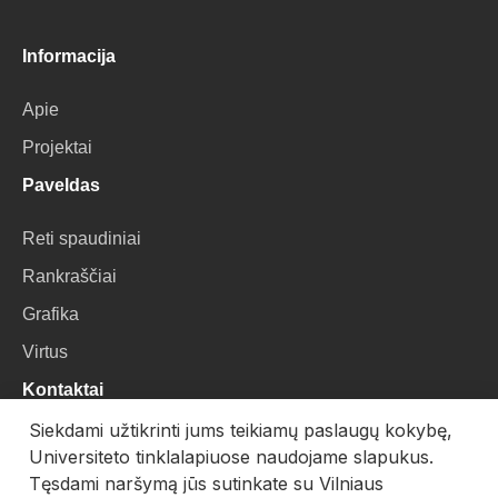
Informacija
Apie
Projektai
Paveldas
Reti spaudiniai
Rankraščiai
Grafika
Virtus
Kontaktai
Siekdami užtikrinti jums teikiamų paslaugų kokybę,
VU Biblioteka
Universiteto tinklalapiuose naudojame slapukus.
Universiteto g. 3, LT-01122, Vilnius
Tęsdami naršymą jūs sutinkate su Vilniaus