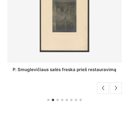
ą
Stepono Batoro universiteto bibliotekos Profesorių
skaitykla