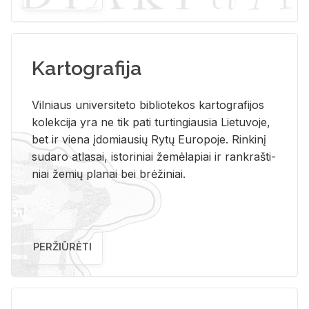
Kartografija
Vil­niaus uni­ver­si­te­to bi­b­lio­te­kos kar­to­gra­fi­jos
ko­lek­ci­ja yra ne tik pati tur­tin­giau­sia Lie­tu­vo­je,
bet ir vie­na įdo­miau­sių Rytų Eu­ro­po­je. Rin­ki­nį
su­da­ro at­la­sai, is­to­ri­niai že­mė­la­piai ir rank­raš­ti­
niai že­mių pla­nai bei brė­ži­niai.
PERŽIŪRĖTI