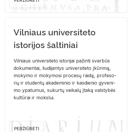
PERŽIŪRĖTI
Vilniaus universiteto
istorijos šaltiniai
Vil­niaus uni­ver­si­te­to is­to­ri­jai pa­žin­ti svar­būs
do­ku­men­tai, liu­di­jan­tys uni­ver­si­te­to įkū­ri­mą,
mo­ky­mo ir mo­ky­mo­si pro­ce­sų rai­dą, pro­fe­so­
rių ir stu­den­tų aka­de­mi­nio ir kas­die­nio gy­ve­ni­
mo ypa­tu­mus, su­kur­tų vei­ka­lų įta­ką vals­ty­bės
kul­tū­rai ir moks­lui.
PERŽIŪRĖTI