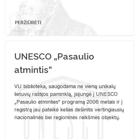
PERŽIŪRĖTI
UNESCO „Pasaulio
atmintis“
VU biblioteka, saugodama ne vieną unikalų
lietuvių raštijos paminklą, įsijungė į UNESCO
„Pasaulio atminties“ programą 2006 metais ir į
registrą jau pateikė kelias dešimtis vertingiausių
nacionalinės bei regioninės reikšmės objektų.