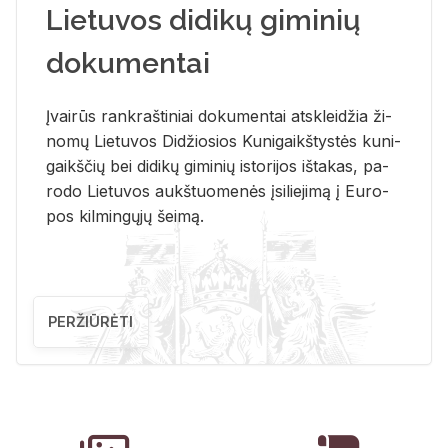
Lietuvos didikų giminių
dokumentai
Įvai­rūs rank­raš­ti­niai do­ku­men­tai at­sklei­džia ži­
no­mų Lie­tu­vos Di­džio­sios Ku­ni­gaikš­tys­tės ku­ni­
gaikš­čių bei di­di­kų gi­mi­nių is­to­ri­jos iš­ta­kas, pa­
ro­do Lie­tu­vos aukš­tuo­me­nės įsi­lie­ji­mą į Eu­ro­
pos kil­min­gų­jų šei­mą.
PERŽIŪRĖTI