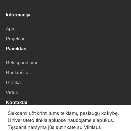
Informacija
Apie
Projektai
Paveldas
Reti spaudiniai
Rankraščiai
Grafika
Virtus
Kontaktai
Siekdami užtikrinti jums teikiamų paslaugų kokybę,
VU Biblioteka
Universiteto tinklalapiuose naudojame slapukus.
Universiteto g. 3, LT-01122, Vilnius
Tęsdami naršymą jūs sutinkate su Vilniaus