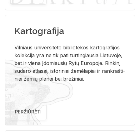
Kartografija
Vil­niaus uni­ver­si­te­to bi­b­lio­te­kos kar­to­gra­fi­jos
ko­lek­ci­ja yra ne tik pati tur­tin­giau­sia Lie­tu­vo­je,
bet ir vie­na įdo­miau­sių Rytų Eu­ro­po­je. Rin­ki­nį
su­da­ro at­la­sai, is­to­ri­niai že­mė­la­piai ir rank­raš­ti­
niai že­mių pla­nai bei brė­ži­niai.
PERŽIŪRĖTI