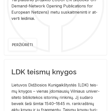
De­mand-Ne­twork Ope­ning Pub­li­ca­tions for
Eu­ro­pe­an Ne­ti­zens) metu su­skait­me­nin­ti ir at­
ver­ti lei­di­niai.
PERŽIŪRĖTI
LDK teismų knygos
Lie­tu­vos Di­džio­sios Ku­ni­gaikš­tys­tės (LDK) teis­
mų kny­gos – vie­nas įdo­miau­sių Vil­niaus uni­ver­
si­te­to bi­b­lio­te­kos is­to­ri­nių rin­ki­nių. Jį su­da­ro
be­veik šeši šim­tai 1540–1845 m. rank­raš­ti­nių
aktų kny­gų ir jų frag­men­tų. Teis­mų kny­gų tu­ri­