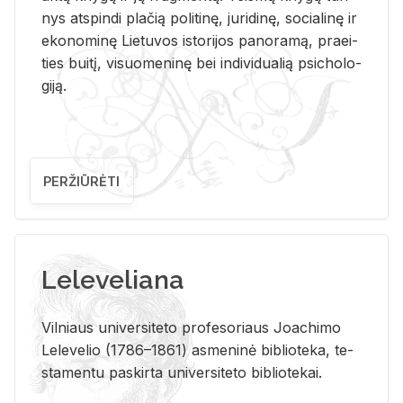
nys at­spin­di pla­čią po­li­ti­nę, ju­ri­di­nę, so­cia­li­nę ir
eko­no­mi­nę Lie­tu­vos is­to­ri­jos pa­no­ra­mą, pra­ei­
ties bui­tį, vi­suo­me­ni­nę bei in­di­vi­dua­lią psi­cho­lo­
gi­ją.
PERŽIŪRĖTI
Leleveliana
Vil­niaus uni­ver­si­te­to pro­fe­so­riaus Jo­a­chi­mo
Le­le­ve­lio (1786–1861) as­me­ni­nė bi­b­lio­te­ka, te­
sta­men­tu pa­skir­ta uni­ver­si­te­to bi­b­lio­te­kai.