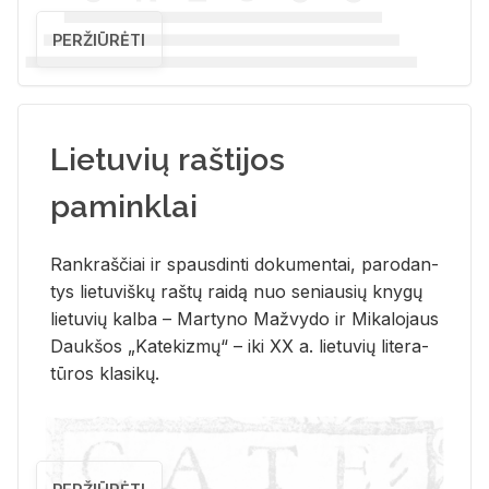
PERŽIŪRĖTI
Lietuvių raštijos
paminklai
Rank­raš­čiai ir spaus­din­ti do­ku­men­tai, pa­ro­dan­
tys lie­tu­viš­kų raš­tų rai­dą nuo se­niau­sių kny­gų
lie­tu­vių kal­ba – Mar­ty­no Ma­žvy­do ir Mi­ka­lo­jaus
Dauk­šos „Ka­te­kiz­mų“ – iki XX a. lie­tu­vių li­te­ra­
tū­ros kla­si­kų.