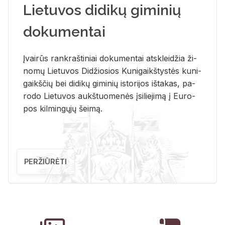
Lietuvos didikų giminių
dokumentai
Įvai­rūs rank­raš­ti­niai do­ku­men­tai at­sklei­džia ži­
no­mų Lie­tu­vos Di­džio­sios Ku­ni­gaikš­tys­tės ku­ni­
gaikš­čių bei di­di­kų gi­mi­nių is­to­ri­jos iš­ta­kas, pa­
ro­do Lie­tu­vos aukš­tuo­me­nės įsi­lie­ji­mą į Eu­ro­
pos kil­min­gų­jų šei­mą.
PERŽIŪRĖTI