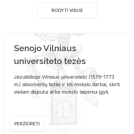
RODYTI VISUS
Senojo Vilniaus
universiteto tezės
Jėzuitiškojo Vilniaus universiteto (1579–1773
m.) absolventų tezės ir kiti mokslo darbai, skirti
viešam disputui arba mokslo laipsniui įgyti.
PERŽIŪRĖTI