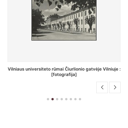
St. Batoro universiteto J. Pilsudskio kolegija :
[fotografija]