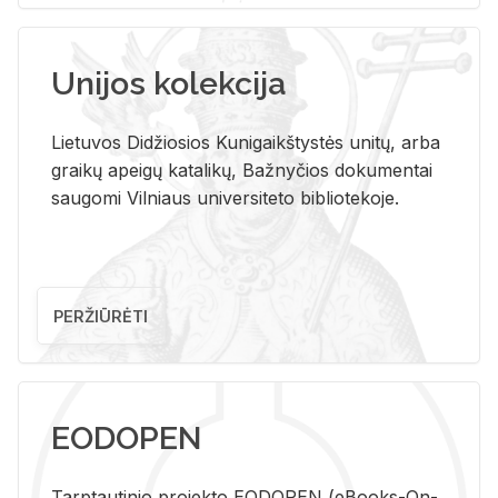
Unijos kolekcija
Lietuvos Didžiosios Kunigaikštystės unitų, arba
graikų apeigų katalikų, Bažnyčios dokumentai
saugomi Vilniaus universiteto bibliotekoje.
PERŽIŪRĖTI
EODOPEN
Tarp­tau­ti­nio pro­jek­to EO­DO­PEN (eBo­oks-On-