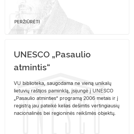
PERŽIŪRĖTI
UNESCO „Pasaulio
atmintis“
VU biblioteka, saugodama ne vieną unikalų
lietuvių raštijos paminklą, įsijungė į UNESCO
„Pasaulio atminties“ programą 2006 metais ir į
registrą jau pateikė kelias dešimtis vertingiausių
nacionalinės bei regioninės reikšmės objektų.