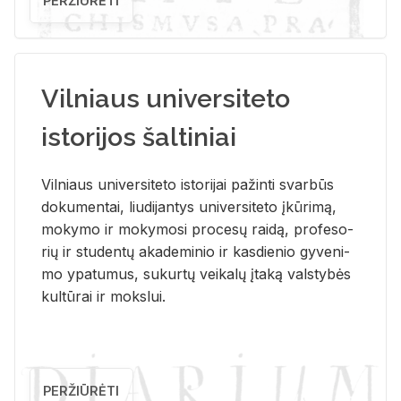
PERŽIŪRĖTI
Vilniaus universiteto
istorijos šaltiniai
Vil­niaus uni­ver­si­te­to is­to­ri­jai pa­žin­ti svar­būs
do­ku­men­tai, liu­di­jan­tys uni­ver­si­te­to įkū­ri­mą,
mo­ky­mo ir mo­ky­mo­si pro­ce­sų rai­dą, pro­fe­so­
rių ir stu­den­tų aka­de­mi­nio ir kas­die­nio gy­ve­ni­
mo ypa­tu­mus, su­kur­tų vei­ka­lų įta­ką vals­ty­bės
kul­tū­rai ir moks­lui.
PERŽIŪRĖTI