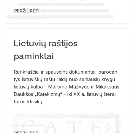
PERŽIŪRĖTI
Lietuvių raštijos
paminklai
Rank­raš­čiai ir spaus­din­ti do­ku­men­tai, pa­ro­dan­
tys lie­tu­viš­kų raš­tų rai­dą nuo se­niau­sių kny­gų
lie­tu­vių kal­ba – Mar­ty­no Ma­žvy­do ir Mi­ka­lo­jaus
Dauk­šos „Ka­te­kiz­mų“ – iki XX a. lie­tu­vių li­te­ra­
tū­ros kla­si­kų.