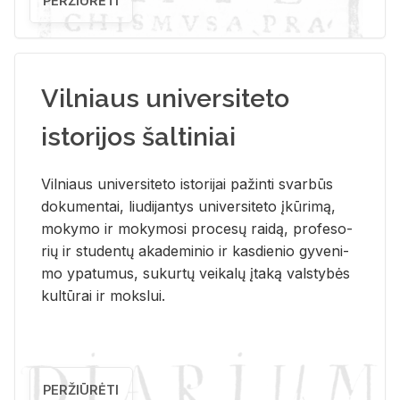
PERŽIŪRĖTI
Vilniaus universiteto
istorijos šaltiniai
Vil­niaus uni­ver­si­te­to is­to­ri­jai pa­žin­ti svar­būs
do­ku­men­tai, liu­di­jan­tys uni­ver­si­te­to įkū­ri­mą,
mo­ky­mo ir mo­ky­mo­si pro­ce­sų rai­dą, pro­fe­so­
rių ir stu­den­tų aka­de­mi­nio ir kas­die­nio gy­ve­ni­
mo ypa­tu­mus, su­kur­tų vei­ka­lų įta­ką vals­ty­bės
kul­tū­rai ir moks­lui.
PERŽIŪRĖTI