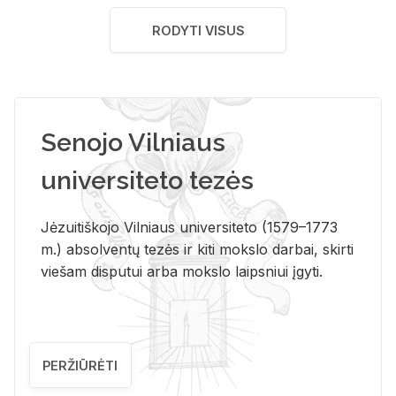
RODYTI VISUS
Senojo Vilniaus
universiteto tezės
Jėzuitiškojo Vilniaus universiteto (1579–1773
m.) absolventų tezės ir kiti mokslo darbai, skirti
viešam disputui arba mokslo laipsniui įgyti.
PERŽIŪRĖTI