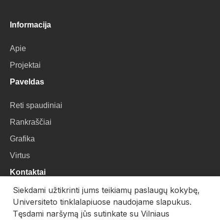
Informacija
Apie
Projektai
Paveldas
Reti spaudiniai
Rankraščiai
Grafika
Virtus
Kontaktai
Siekdami užtikrinti jums teikiamų paslaugų kokybę,
VU Biblioteka
Universiteto tinklalapiuose naudojame slapukus.
Universiteto g. 3, LT-01122, Vilnius
Tęsdami naršymą jūs sutinkate su Vilniaus