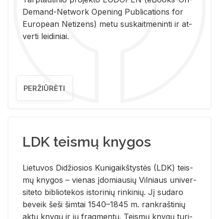
De­mand-Ne­twork Ope­ning Pub­li­ca­tions for
Eu­ro­pe­an Ne­ti­zens) metu su­skait­me­nin­ti ir at­
ver­ti lei­di­niai.
PERŽIŪRĖTI
LDK teismų knygos
Lie­tu­vos Di­džio­sios Ku­ni­gaikš­tys­tės (LDK) teis­
mų kny­gos – vie­nas įdo­miau­sių Vil­niaus uni­ver­
si­te­to bi­b­lio­te­kos is­to­ri­nių rin­ki­nių. Jį su­da­ro
be­veik šeši šim­tai 1540–1845 m. rank­raš­ti­nių
aktų kny­gų ir jų frag­men­tų. Teis­mų kny­gų tu­ri­