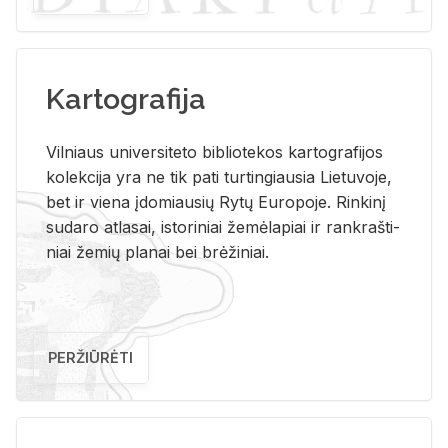
Kartografija
Vil­niaus uni­ver­si­te­to bi­b­lio­te­kos kar­to­gra­fi­jos
ko­lek­ci­ja yra ne tik pati tur­tin­giau­sia Lie­tu­vo­je,
bet ir vie­na įdo­miau­sių Rytų Eu­ro­po­je. Rin­ki­nį
su­da­ro at­la­sai, is­to­ri­niai že­mė­la­piai ir rank­raš­ti­
niai že­mių pla­nai bei brė­ži­niai.
PERŽIŪRĖTI