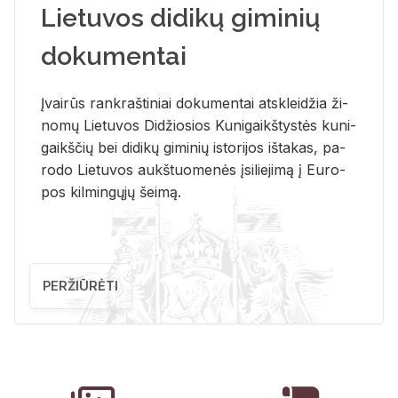
Lietuvos didikų giminių
dokumentai
Įvai­rūs rank­raš­ti­niai do­ku­men­tai at­sklei­džia ži­
no­mų Lie­tu­vos Di­džio­sios Ku­ni­gaikš­tys­tės ku­ni­
gaikš­čių bei di­di­kų gi­mi­nių is­to­ri­jos iš­ta­kas, pa­
ro­do Lie­tu­vos aukš­tuo­me­nės įsi­lie­ji­mą į Eu­ro­
pos kil­min­gų­jų šei­mą.
PERŽIŪRĖTI