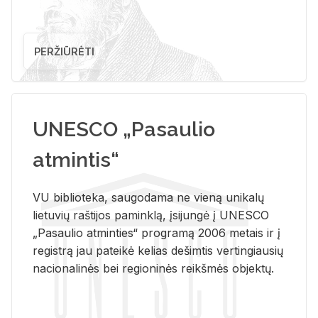
PERŽIŪRĖTI
UNESCO „Pasaulio
atmintis“
VU biblioteka, saugodama ne vieną unikalų
lietuvių raštijos paminklą, įsijungė į UNESCO
„Pasaulio atminties“ programą 2006 metais ir į
registrą jau pateikė kelias dešimtis vertingiausių
nacionalinės bei regioninės reikšmės objektų.