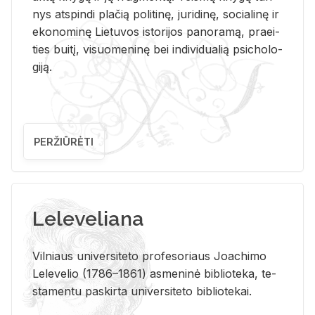
nys at­spin­di pla­čią po­li­ti­nę, ju­ri­di­nę, so­cia­li­nę ir
eko­no­mi­nę Lie­tu­vos is­to­ri­jos pa­no­ra­mą, pra­ei­
ties bui­tį, vi­suo­me­ni­nę bei in­di­vi­dua­lią psi­cho­lo­
gi­ją.
PERŽIŪRĖTI
Leleveliana
Vil­niaus uni­ver­si­te­to pro­fe­so­riaus Jo­a­chi­mo
Le­le­ve­lio (1786–1861) as­me­ni­nė bi­b­lio­te­ka, te­
sta­men­tu pa­skir­ta uni­ver­si­te­to bi­b­lio­te­kai.