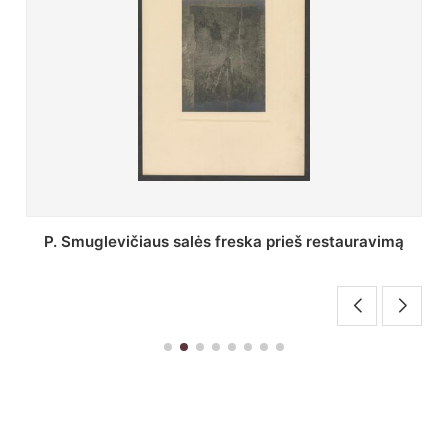
Stepono Batoro universiteto bibliotekos Profesorių
skaitykla