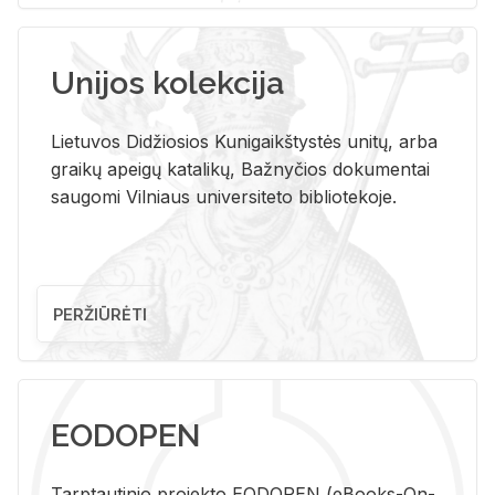
Unijos kolekcija
Lietuvos Didžiosios Kunigaikštystės unitų, arba
graikų apeigų katalikų, Bažnyčios dokumentai
saugomi Vilniaus universiteto bibliotekoje.
PERŽIŪRĖTI
EODOPEN
Tarp­tau­ti­nio pro­jek­to EO­DO­PEN (eBo­oks-On-