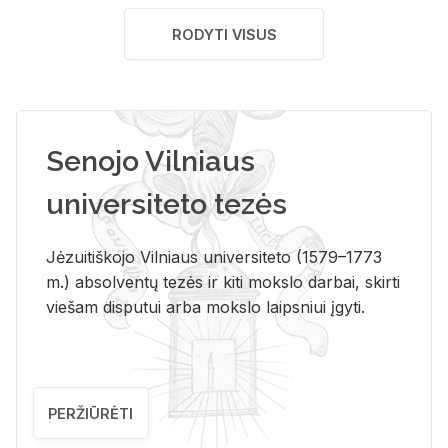
RODYTI VISUS
Senojo Vilniaus
universiteto tezės
Jėzuitiškojo Vilniaus universiteto (1579–1773
m.) absolventų tezės ir kiti mokslo darbai, skirti
viešam disputui arba mokslo laipsniui įgyti.
PERŽIŪRĖTI