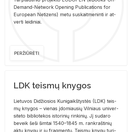
De­mand-Ne­twork Ope­ning Pub­li­ca­tions for
Eu­ro­pe­an Ne­ti­zens) metu su­skait­me­nin­ti ir at­
ver­ti lei­di­niai.
PERŽIŪRĖTI
LDK teismų knygos
Lie­tu­vos Di­džio­sios Ku­ni­gaikš­tys­tės (LDK) teis­
mų kny­gos – vie­nas įdo­miau­sių Vil­niaus uni­ver­
si­te­to bi­b­lio­te­kos is­to­ri­nių rin­ki­nių. Jį su­da­ro
be­veik šeši šim­tai 1540–1845 m. rank­raš­ti­nių
aktų kny­gų ir jų frag­men­tų. Teis­mų kny­gų tu­ri­