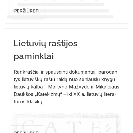
PERŽIŪRĖTI
Lietuvių raštijos
paminklai
Rank­raš­čiai ir spaus­din­ti do­ku­men­tai, pa­ro­dan­
tys lie­tu­viš­kų raš­tų rai­dą nuo se­niau­sių kny­gų
lie­tu­vių kal­ba – Mar­ty­no Ma­žvy­do ir Mi­ka­lo­jaus
Dauk­šos „Ka­te­kiz­mų“ – iki XX a. lie­tu­vių li­te­ra­
tū­ros kla­si­kų.