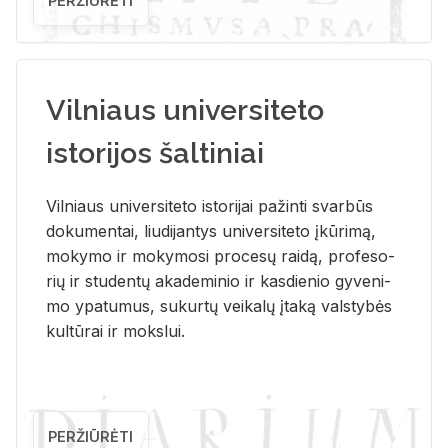
PERŽIŪRĖTI
Vilniaus universiteto
istorijos šaltiniai
Vil­niaus uni­ver­si­te­to is­to­ri­jai pa­žin­ti svar­būs
do­ku­men­tai, liu­di­jan­tys uni­ver­si­te­to įkū­ri­mą,
mo­ky­mo ir mo­ky­mo­si pro­ce­sų rai­dą, pro­fe­so­
rių ir stu­den­tų aka­de­mi­nio ir kas­die­nio gy­ve­ni­
mo ypa­tu­mus, su­kur­tų vei­ka­lų įta­ką vals­ty­bės
kul­tū­rai ir moks­lui.
PERŽIŪRĖTI