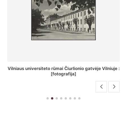
St. Batoro universiteto J. Pilsudskio kolegija :
[fotografija]