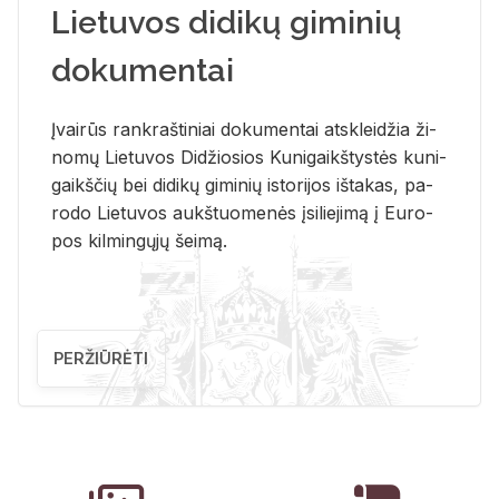
Lietuvos didikų giminių
dokumentai
Įvai­rūs rank­raš­ti­niai do­ku­men­tai at­sklei­džia ži­
no­mų Lie­tu­vos Di­džio­sios Ku­ni­gaikš­tys­tės ku­ni­
gaikš­čių bei di­di­kų gi­mi­nių is­to­ri­jos iš­ta­kas, pa­
ro­do Lie­tu­vos aukš­tuo­me­nės įsi­lie­ji­mą į Eu­ro­
pos kil­min­gų­jų šei­mą.
PERŽIŪRĖTI