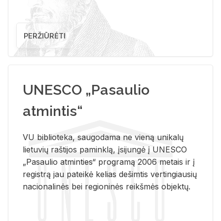
PERŽIŪRĖTI
UNESCO „Pasaulio
atmintis“
VU biblioteka, saugodama ne vieną unikalų
lietuvių raštijos paminklą, įsijungė į UNESCO
„Pasaulio atminties“ programą 2006 metais ir į
registrą jau pateikė kelias dešimtis vertingiausių
nacionalinės bei regioninės reikšmės objektų.