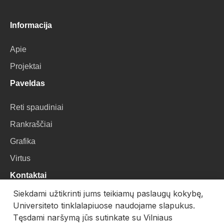
Informacija
Apie
Projektai
Paveldas
Reti spaudiniai
Rankraščiai
Grafika
Virtus
Kontaktai
Siekdami užtikrinti jums teikiamų paslaugų kokybę,
VU Biblioteka
Universiteto tinklalapiuose naudojame slapukus.
Universiteto g. 3, LT-01122, Vilnius
Tęsdami naršymą jūs sutinkate su Vilniaus