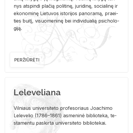
nys at­spin­di pla­čią po­li­ti­nę, ju­ri­di­nę, so­cia­li­nę ir
eko­no­mi­nę Lie­tu­vos is­to­ri­jos pa­no­ra­mą, pra­ei­
ties bui­tį, vi­suo­me­ni­nę bei in­di­vi­dua­lią psi­cho­lo­
gi­ją.
PERŽIŪRĖTI
Leleveliana
Vil­niaus uni­ver­si­te­to pro­fe­so­riaus Jo­a­chi­mo
Le­le­ve­lio (1786–1861) as­me­ni­nė bi­b­lio­te­ka, te­
sta­men­tu pa­skir­ta uni­ver­si­te­to bi­b­lio­te­kai.