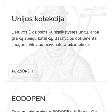
Unijos kolekcija
Lietuvos Didžiosios Kunigaikštystės unitų, arba
graikų apeigų katalikų, Bažnyčios dokumentai
saugomi Vilniaus universiteto bibliotekoje.
PERŽIŪRĖTI
EODOPEN
Tarp­tau­ti­nio pro­jek­to EO­DO­PEN (eBo­oks-On-