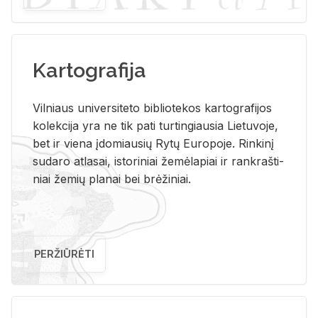
Kartografija
Vil­niaus uni­ver­si­te­to bi­b­lio­te­kos kar­to­gra­fi­jos
ko­lek­ci­ja yra ne tik pati tur­tin­giau­sia Lie­tu­vo­je,
bet ir vie­na įdo­miau­sių Rytų Eu­ro­po­je. Rin­ki­nį
su­da­ro at­la­sai, is­to­ri­niai že­mė­la­piai ir rank­raš­ti­
niai že­mių pla­nai bei brė­ži­niai.
PERŽIŪRĖTI