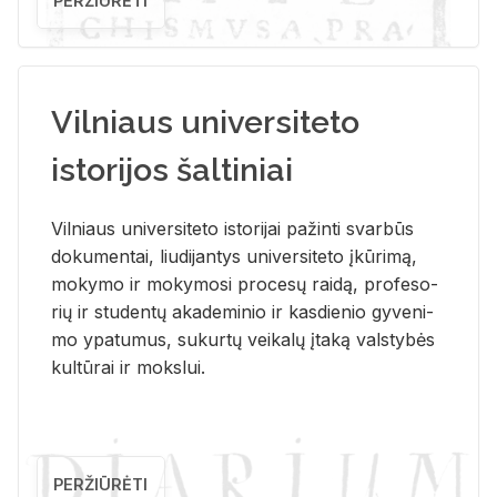
PERŽIŪRĖTI
Vilniaus universiteto
istorijos šaltiniai
Vil­niaus uni­ver­si­te­to is­to­ri­jai pa­žin­ti svar­būs
do­ku­men­tai, liu­di­jan­tys uni­ver­si­te­to įkū­ri­mą,
mo­ky­mo ir mo­ky­mo­si pro­ce­sų rai­dą, pro­fe­so­
rių ir stu­den­tų aka­de­mi­nio ir kas­die­nio gy­ve­ni­
mo ypa­tu­mus, su­kur­tų vei­ka­lų įta­ką vals­ty­bės
kul­tū­rai ir moks­lui.
PERŽIŪRĖTI