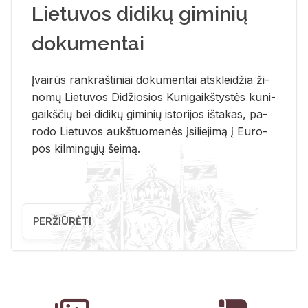
Lietuvos didikų giminių
dokumentai
Įvai­rūs rank­raš­ti­niai do­ku­men­tai at­sklei­džia ži­
no­mų Lie­tu­vos Di­džio­sios Ku­ni­gaikš­tys­tės ku­ni­
gaikš­čių bei di­di­kų gi­mi­nių is­to­ri­jos iš­ta­kas, pa­
ro­do Lie­tu­vos aukš­tuo­me­nės įsi­lie­ji­mą į Eu­ro­
pos kil­min­gų­jų šei­mą.
PERŽIŪRĖTI