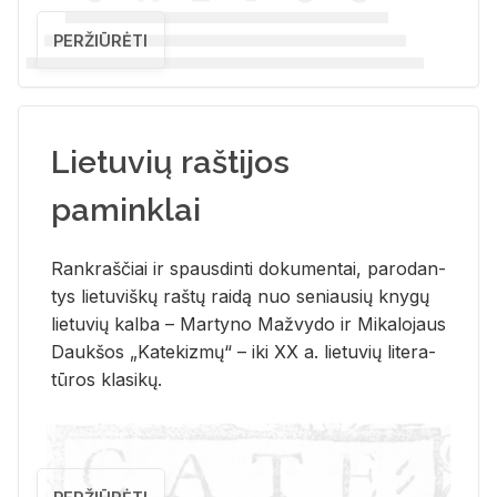
PERŽIŪRĖTI
Lietuvių raštijos
paminklai
Rank­raš­čiai ir spaus­din­ti do­ku­men­tai, pa­ro­dan­
tys lie­tu­viš­kų raš­tų rai­dą nuo se­niau­sių kny­gų
lie­tu­vių kal­ba – Mar­ty­no Ma­žvy­do ir Mi­ka­lo­jaus
Dauk­šos „Ka­te­kiz­mų“ – iki XX a. lie­tu­vių li­te­ra­
tū­ros kla­si­kų.