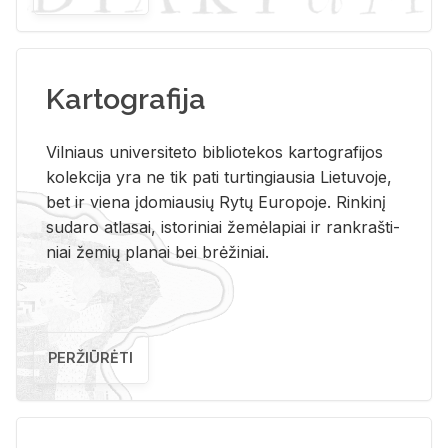
Kartografija
Vil­niaus uni­ver­si­te­to bi­b­lio­te­kos kar­to­gra­fi­jos
ko­lek­ci­ja yra ne tik pati tur­tin­giau­sia Lie­tu­vo­je,
bet ir vie­na įdo­miau­sių Rytų Eu­ro­po­je. Rin­ki­nį
su­da­ro at­la­sai, is­to­ri­niai že­mė­la­piai ir rank­raš­ti­
niai že­mių pla­nai bei brė­ži­niai.
PERŽIŪRĖTI