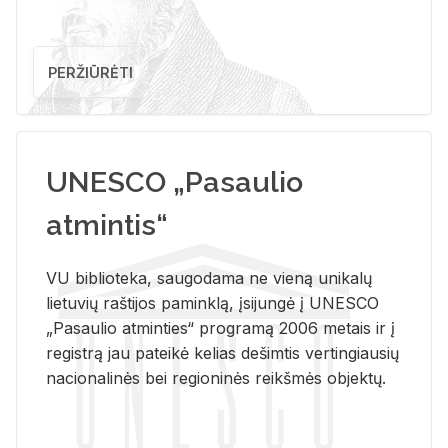
PERŽIŪRĖTI
UNESCO „Pasaulio
atmintis“
VU biblioteka, saugodama ne vieną unikalų
lietuvių raštijos paminklą, įsijungė į UNESCO
„Pasaulio atminties“ programą 2006 metais ir į
registrą jau pateikė kelias dešimtis vertingiausių
nacionalinės bei regioninės reikšmės objektų.