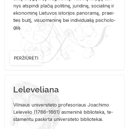
nys at­spin­di pla­čią po­li­ti­nę, ju­ri­di­nę, so­cia­li­nę ir
eko­no­mi­nę Lie­tu­vos is­to­ri­jos pa­no­ra­mą, pra­ei­
ties bui­tį, vi­suo­me­ni­nę bei in­di­vi­dua­lią psi­cho­lo­
gi­ją.
PERŽIŪRĖTI
Leleveliana
Vil­niaus uni­ver­si­te­to pro­fe­so­riaus Jo­a­chi­mo
Le­le­ve­lio (1786–1861) as­me­ni­nė bi­b­lio­te­ka, te­
sta­men­tu pa­skir­ta uni­ver­si­te­to bi­b­lio­te­kai.