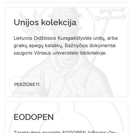
Unijos kolekcija
Lietuvos Didžiosios Kunigaikštystės unitų, arba
graikų apeigų katalikų, Bažnyčios dokumentai
saugomi Vilniaus universiteto bibliotekoje.
PERŽIŪRĖTI
EODOPEN
Tarp­tau­ti­nio pro­jek­to EO­DO­PEN (eBo­oks-On-