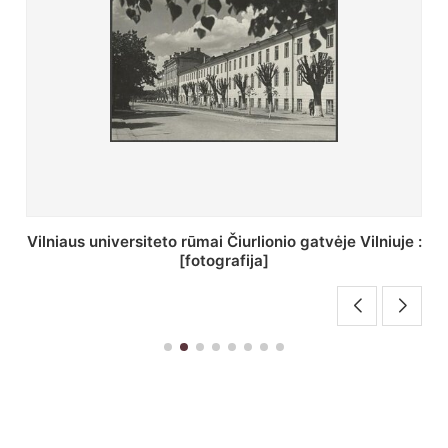
St. Batoro universiteto J. Pilsudskio kolegija :
[fotografija]