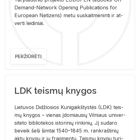
De­mand-Ne­twork Ope­ning Pub­li­ca­tions for
Eu­ro­pe­an Ne­ti­zens) metu su­skait­me­nin­ti ir at­
ver­ti lei­di­niai.
PERŽIŪRĖTI
LDK teismų knygos
Lie­tu­vos Di­džio­sios Ku­ni­gaikš­tys­tės (LDK) teis­
mų kny­gos – vie­nas įdo­miau­sių Vil­niaus uni­ver­
si­te­to bi­b­lio­te­kos is­to­ri­nių rin­ki­nių. Jį su­da­ro
be­veik šeši šim­tai 1540–1845 m. rank­raš­ti­nių
aktų kny­gų ir jų frag­men­tų. Teis­mų kny­gų tu­ri­