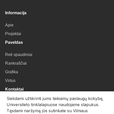
Informacija
Apie
Projektai
Paveldas
Reti spaudiniai
Rankraščiai
Grafika
Virtus
Kontaktai
Siekdami užtikrinti jums teikiamų paslaugų kokybę,
VU Biblioteka
Universiteto tinklalapiuose naudojame slapukus.
Universiteto g. 3, LT-01122, Vilnius
Tęsdami naršymą jūs sutinkate su Vilniaus