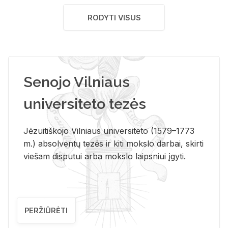
RODYTI VISUS
Senojo Vilniaus
universiteto tezės
Jėzuitiškojo Vilniaus universiteto (1579–1773
m.) absolventų tezės ir kiti mokslo darbai, skirti
viešam disputui arba mokslo laipsniui įgyti.
PERŽIŪRĖTI