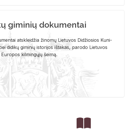
kų giminių dokumentai
u­men­tai at­sklei­džia ži­no­mų Lie­tu­vos Di­džio­sios Ku­ni­
ei di­di­kų gi­mi­nių is­to­ri­jos iš­ta­kas, pa­ro­do Lie­tu­vos
į Eu­ro­pos kil­min­gų­jų šei­mą.