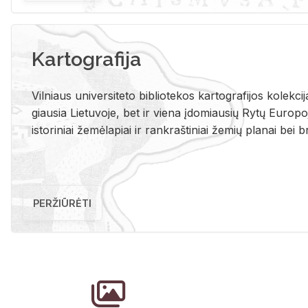
Kartografija
Vil­niaus uni­ver­si­te­to bi­b­lio­te­kos kar­to­gra­fi­jos ko­lek­c
giau­sia Lie­tu­vo­je, bet ir vie­na įdo­miau­sių Rytų Eu­ro­po­je
is­to­ri­niai že­mė­la­piai ir rank­raš­ti­niai že­mių pla­nai bei br
PERŽIŪRĖTI