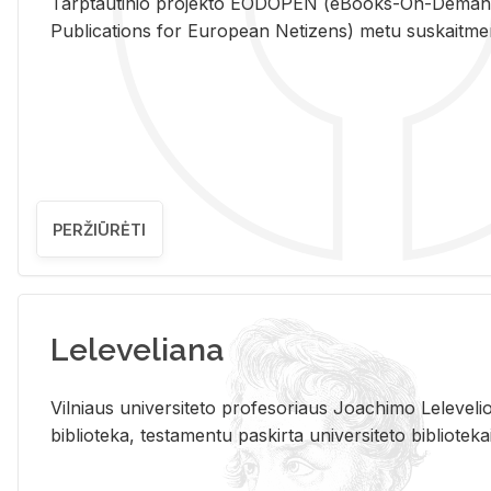
Tarp­tau­ti­nio pro­jek­to EO­DO­PEN (eBo­oks-On-De­m
Pub­li­ca­tions for Eu­ro­pe­an Ne­ti­zens) metu su­skait­me­nin­t
PERŽIŪRĖTI
Leleveliana
Vil­niaus uni­ver­si­te­to pro­fe­so­riaus Jo­a­chi­mo Le­le­ve
bi­b­lio­te­ka, te­sta­men­tu pa­skir­ta uni­ver­si­te­to bi­b­lio­te­ka