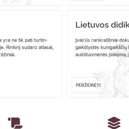
Lietuvos didi
i­ja yra ne tik pati tur­tin­
Įvai­rūs rank­raš­ti­niai do­k
. Rin­ki­nį su­da­ro at­la­sai,
gaikš­tys­tės ku­ni­gaikš­čių b
ė­ži­niai.
aukš­tuo­me­nės įsi­lie­ji­mą 
PERŽIŪRĖTI