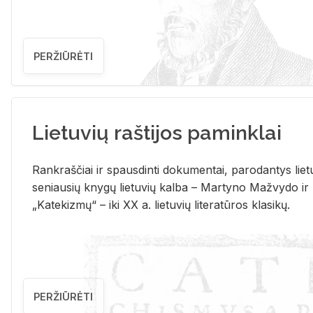
PERŽIŪRĖTI
Lietuvių raštijos paminklai
Rank­raš­čiai ir spaus­din­ti do­ku­men­tai, pa­ro­dan­tys lie­t
se­niau­sių kny­gų lie­tu­vių kal­ba – Mar­ty­no Ma­žvy­do ir
„Ka­te­kiz­mų“ – iki XX a. lie­tu­vių li­te­ra­tū­ros kla­si­kų.
PERŽIŪRĖTI