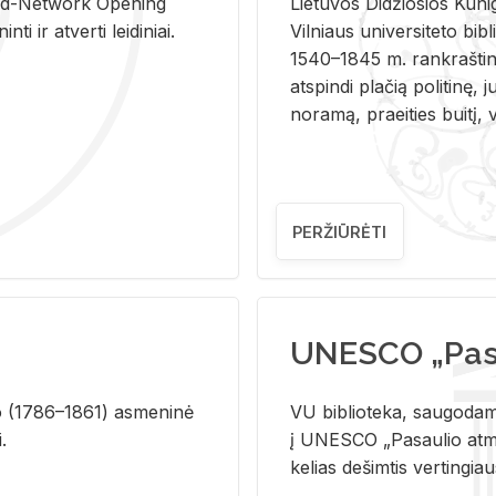
and-Ne­twork Ope­ning
Lie­tu­vos Di­džio­sios Ku­n
i ir at­ver­ti lei­di­niai.
Vil­niaus uni­ver­si­te­to bi­b­
1540–1845 m. rank­raš­ti­ni
at­spin­di pla­čią po­li­ti­nę, j
no­ra­mą, pra­ei­ties bui­tį, vi
PERŽIŪRĖTI
UNESCO „Pasa
­lio (1786–1861) as­me­ni­nė
VU biblioteka, saugodama 
i.
į UNESCO „Pasaulio atmin
kelias dešimtis vertingia