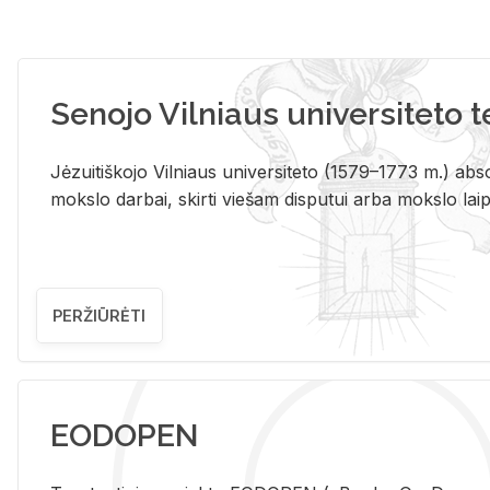
Senojo Vilniaus universiteto 
Jėzuitiškojo Vilniaus universiteto (1579–1773 m.) absol
mokslo darbai, skirti viešam disputui arba mokslo laips
PERŽIŪRĖTI
EODOPEN