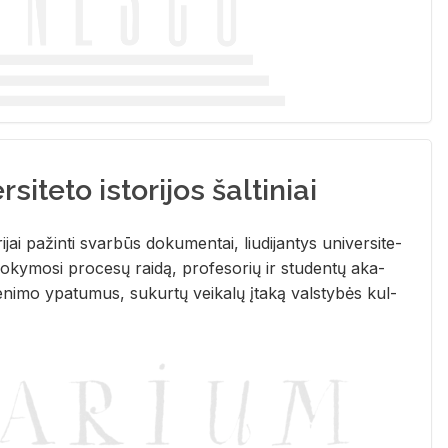
siteto istorijos šaltiniai
­ri­jai pa­žin­ti svar­būs do­ku­men­tai, liu­di­jan­tys uni­ver­si­te­
­ky­mo­si pro­ce­sų rai­dą, pro­fe­so­rių ir stu­den­tų aka­
e­ni­mo ypa­tu­mus, su­kur­tų vei­ka­lų įta­ką vals­ty­bės kul­