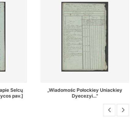
ey Uniackiey
Regestr Parochow Dekanatu
."
Brzeskiego