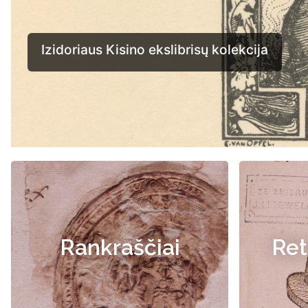
Rankraščiai
Ret