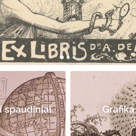
i spaudiniai
Grafika