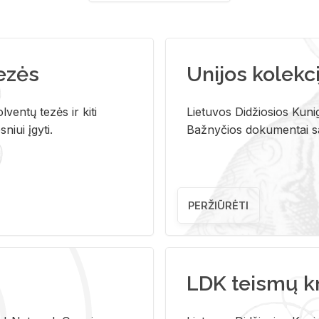
tezės
Unijos kolekci
ventų tezės ir kiti
Lietuvos Didžiosios Kunig
niui įgyti.
Bažnyčios dokumentai sau
PERŽIŪRĖTI
LDK teismų k