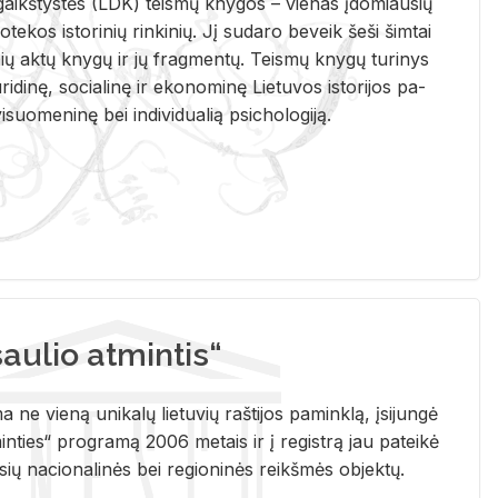
i­gaikš­tys­tės (LDK) teis­mų kny­gos – vie­nas įdo­miau­sių
lio­te­kos is­to­ri­nių rin­ki­nių. Jį su­da­ro be­veik šeši šim­tai
ų aktų kny­gų ir jų frag­men­tų. Teis­mų kny­gų tu­ri­nys
u­ri­di­nę, so­cia­li­nę ir eko­no­mi­nę Lie­tu­vos is­to­ri­jos pa­
­suo­me­ni­nę bei in­di­vi­dua­lią psi­cho­lo­gi­ją.
ulio atmintis“
ne vieną unikalų lietuvių raštijos paminklą, įsijungė
ties“ programą 2006 metais ir į registrą jau pateikė
usių nacionalinės bei regioninės reikšmės objektų.