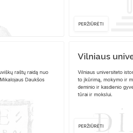
PERŽIŪRĖTI
Vilniaus univer
u­viš­kų raš­tų rai­dą nuo
Vil­niaus uni­ver­si­te­to is­to
 Mi­ka­lo­jaus Dauk­šos
to įkū­ri­mą, mo­ky­mo ir mo
de­mi­nio ir kas­die­nio gy­v
tū­rai ir moks­lui.
PERŽIŪRĖTI