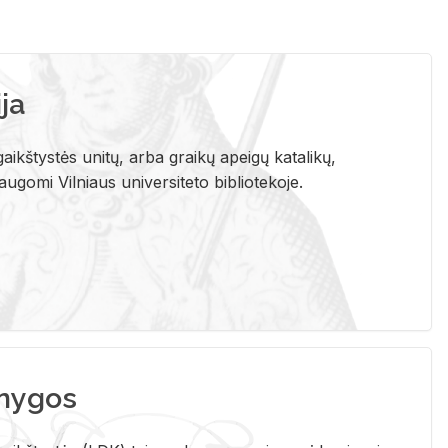
ja
aikštystės unitų, arba graikų apeigų katalikų,
gomi Vilniaus universiteto bibliotekoje.
nygos