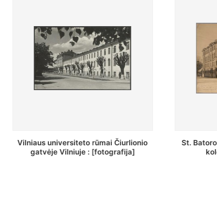
St. Batoro universiteto J. Pilsudskio
[Inven
kolegija : [fotografija]
bazili