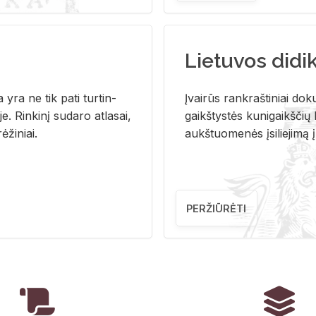
Lietuvos didi
i­ja yra ne tik pati tur­tin­
Įvai­rūs rank­raš­ti­niai do­k
. Rin­ki­nį su­da­ro at­la­sai,
gaikš­tys­tės ku­ni­gaikš­čių b
ė­ži­niai.
aukš­tuo­me­nės įsi­lie­ji­mą 
PERŽIŪRĖTI