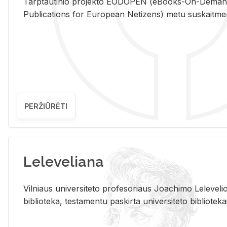
Tarp­tau­ti­nio pro­jek­to EO­DO­PEN (eBo­oks-On-De­m
Pub­li­ca­tions for Eu­ro­pe­an Ne­ti­zens) metu su­skait­me­nin­t
PERŽIŪRĖTI
Leleveliana
Vil­niaus uni­ver­si­te­to pro­fe­so­riaus Jo­a­chi­mo Le­le­ve
bi­b­lio­te­ka, te­sta­men­tu pa­skir­ta uni­ver­si­te­to bi­b­lio­te­ka