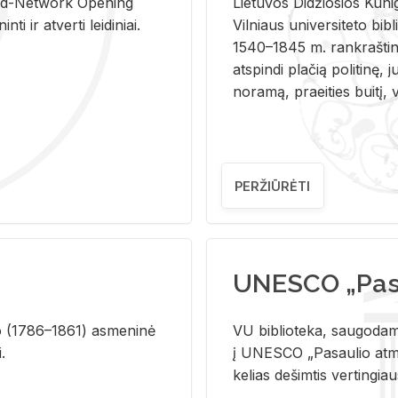
and-Ne­twork Ope­ning
Lie­tu­vos Di­džio­sios Ku­n
i ir at­ver­ti lei­di­niai.
Vil­niaus uni­ver­si­te­to bi­b­
1540–1845 m. rank­raš­ti­ni
at­spin­di pla­čią po­li­ti­nę, j
no­ra­mą, pra­ei­ties bui­tį, vi
PERŽIŪRĖTI
UNESCO „Pasa
­lio (1786–1861) as­me­ni­nė
VU biblioteka, saugodama 
i.
į UNESCO „Pasaulio atmin
kelias dešimtis vertingia