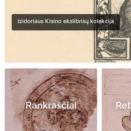
Rankraščiai
Ret