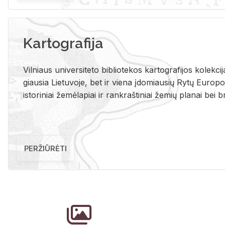
Kartografija
Vil­niaus uni­ver­si­te­to bi­b­lio­te­kos kar­to­gra­fi­jos ko­lek­c
giau­sia Lie­tu­vo­je, bet ir vie­na įdo­miau­sių Rytų Eu­ro­po­je
is­to­ri­niai že­mė­la­piai ir rank­raš­ti­niai že­mių pla­nai bei br
PERŽIŪRĖTI