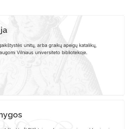
ja
aikštystės unitų, arba graikų apeigų katalikų,
gomi Vilniaus universiteto bibliotekoje.
nygos