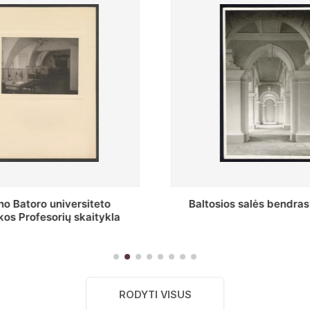
s salės bendras vaizdas
Stepono Batoro universitet
skaitykla
RODYTI VISUS