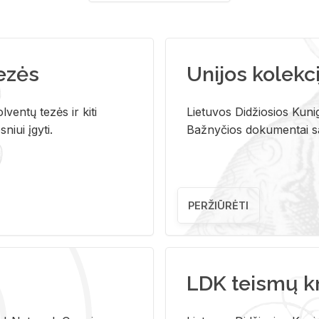
tezės
Unijos kolekci
ventų tezės ir kiti
Lietuvos Didžiosios Kunig
niui įgyti.
Bažnyčios dokumentai sau
PERŽIŪRĖTI
LDK teismų k