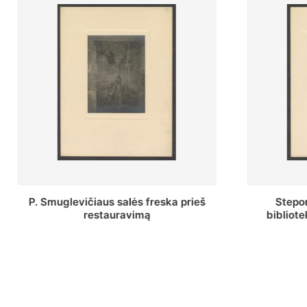
Stepono Batoro universiteto
Baltosio
bibliotekos Profesorių skaitykla