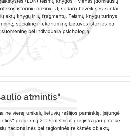
i­gaikš­tys­tės (LDK) teis­mų kny­gos – vie­nas įdo­miau­sių
lio­te­kos is­to­ri­nių rin­ki­nių. Jį su­da­ro be­veik šeši šim­tai
ų aktų kny­gų ir jų frag­men­tų. Teis­mų kny­gų tu­ri­nys
u­ri­di­nę, so­cia­li­nę ir eko­no­mi­nę Lie­tu­vos is­to­ri­jos pa­
­suo­me­ni­nę bei in­di­vi­dua­lią psi­cho­lo­gi­ją.
ulio atmintis“
ne vieną unikalų lietuvių raštijos paminklą, įsijungė
ties“ programą 2006 metais ir į registrą jau pateikė
usių nacionalinės bei regioninės reikšmės objektų.