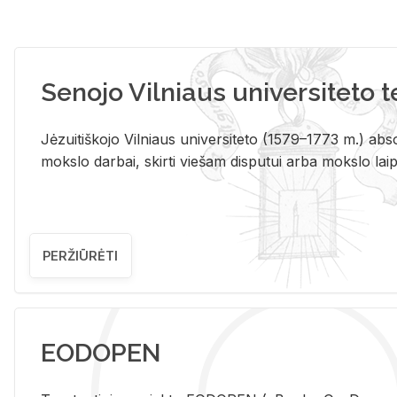
Senojo Vilniaus universiteto 
Jėzuitiškojo Vilniaus universiteto (1579–1773 m.) absol
mokslo darbai, skirti viešam disputui arba mokslo laips
PERŽIŪRĖTI
EODOPEN