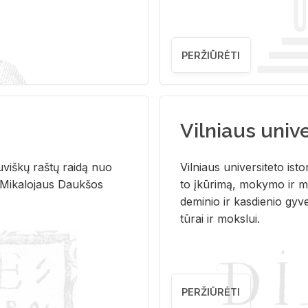
PERŽIŪRĖTI
Vilniaus univer
u­viš­kų raš­tų rai­dą nuo
Vil­niaus uni­ver­si­te­to is­to
 Mi­ka­lo­jaus Dauk­šos
to įkū­ri­mą, mo­ky­mo ir mo
de­mi­nio ir kas­die­nio gy­v
tū­rai ir moks­lui.
PERŽIŪRĖTI