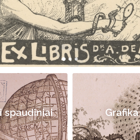
i spaudiniai
Grafika