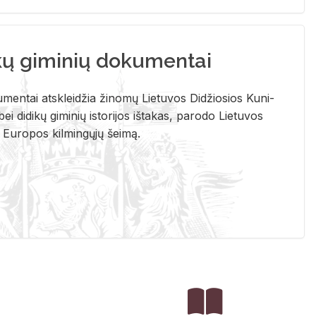
kų giminių dokumentai
u­men­tai at­sklei­džia ži­no­mų Lie­tu­vos Di­džio­sios Ku­ni­
ei di­di­kų gi­mi­nių is­to­ri­jos iš­ta­kas, pa­ro­do Lie­tu­vos
į Eu­ro­pos kil­min­gų­jų šei­mą.