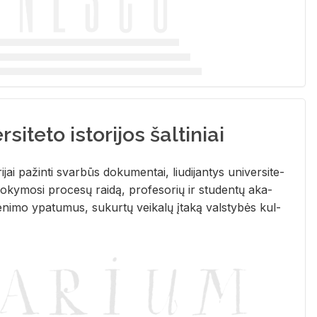
siteto istorijos šaltiniai
­ri­jai pa­žin­ti svar­būs do­ku­men­tai, liu­di­jan­tys uni­ver­si­te­
­ky­mo­si pro­ce­sų rai­dą, pro­fe­so­rių ir stu­den­tų aka­
e­ni­mo ypa­tu­mus, su­kur­tų vei­ka­lų įta­ką vals­ty­bės kul­