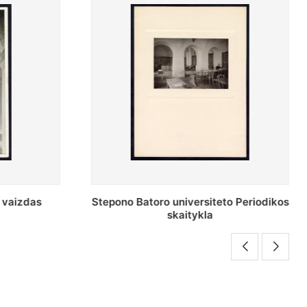
o Periodikos
Periodikos skaitykla Stepono Batoro
universiteto bibliotekoje