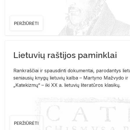
PERŽIŪRĖTI
Lietuvių raštijos paminklai
Rank­raš­čiai ir spaus­din­ti do­ku­men­tai, pa­ro­dan­tys lie­t
se­niau­sių kny­gų lie­tu­vių kal­ba – Mar­ty­no Ma­žvy­do ir
„Ka­te­kiz­mų“ – iki XX a. lie­tu­vių li­te­ra­tū­ros kla­si­kų.
PERŽIŪRĖTI