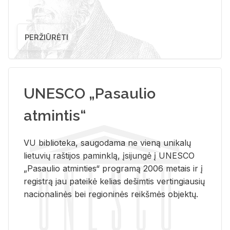
PERŽIŪRĖTI
UNESCO „Pasaulio
atmintis“
VU biblioteka, saugodama ne vieną unikalų
lietuvių raštijos paminklą, įsijungė į UNESCO
„Pasaulio atminties“ programą 2006 metais ir į
registrą jau pateikė kelias dešimtis vertingiausių
nacionalinės bei regioninės reikšmės objektų.