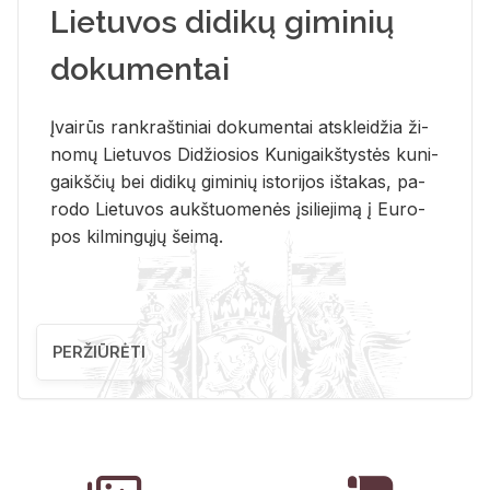
Lietuvos didikų giminių
dokumentai
Įvai­rūs rank­raš­ti­niai do­ku­men­tai at­sklei­džia ži­
no­mų Lie­tu­vos Di­džio­sios Ku­ni­gaikš­tys­tės ku­ni­
gaikš­čių bei di­di­kų gi­mi­nių is­to­ri­jos iš­ta­kas, pa­
ro­do Lie­tu­vos aukš­tuo­me­nės įsi­lie­ji­mą į Eu­ro­
pos kil­min­gų­jų šei­mą.
PERŽIŪRĖTI