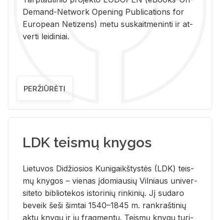
De­mand-Ne­twork Ope­ning Pub­li­ca­tions for
Eu­ro­pe­an Ne­ti­zens) metu su­skait­me­nin­ti ir at­
ver­ti lei­di­niai.
PERŽIŪRĖTI
LDK teismų knygos
Lie­tu­vos Di­džio­sios Ku­ni­gaikš­tys­tės (LDK) teis­
mų kny­gos – vie­nas įdo­miau­sių Vil­niaus uni­ver­
si­te­to bi­b­lio­te­kos is­to­ri­nių rin­ki­nių. Jį su­da­ro
be­veik šeši šim­tai 1540–1845 m. rank­raš­ti­nių
aktų kny­gų ir jų frag­men­tų. Teis­mų kny­gų tu­ri­