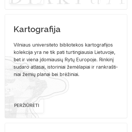
Kartografija
Vil­niaus uni­ver­si­te­to bi­b­lio­te­kos kar­to­gra­fi­jos
ko­lek­ci­ja yra ne tik pati tur­tin­giau­sia Lie­tu­vo­je,
bet ir vie­na įdo­miau­sių Rytų Eu­ro­po­je. Rin­ki­nį
su­da­ro at­la­sai, is­to­ri­niai že­mė­la­piai ir rank­raš­ti­
niai že­mių pla­nai bei brė­ži­niai.
PERŽIŪRĖTI