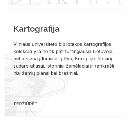
Kartografija
Vil­niaus uni­ver­si­te­to bi­b­lio­te­kos kar­to­gra­fi­jos
ko­lek­ci­ja yra ne tik pati tur­tin­giau­sia Lie­tu­vo­je,
bet ir vie­na įdo­miau­sių Rytų Eu­ro­po­je. Rin­ki­nį
su­da­ro at­la­sai, is­to­ri­niai že­mė­la­piai ir rank­raš­ti­
niai že­mių pla­nai bei brė­ži­niai.
PERŽIŪRĖTI