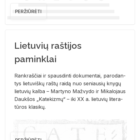
PERŽIŪRĖTI
Lietuvių raštijos
paminklai
Rank­raš­čiai ir spaus­din­ti do­ku­men­tai, pa­ro­dan­
tys lie­tu­viš­kų raš­tų rai­dą nuo se­niau­sių kny­gų
lie­tu­vių kal­ba – Mar­ty­no Ma­žvy­do ir Mi­ka­lo­jaus
Dauk­šos „Ka­te­kiz­mų“ – iki XX a. lie­tu­vių li­te­ra­
tū­ros kla­si­kų.