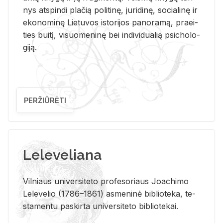
nys at­spin­di pla­čią po­li­ti­nę, ju­ri­di­nę, so­cia­li­nę ir
eko­no­mi­nę Lie­tu­vos is­to­ri­jos pa­no­ra­mą, pra­ei­
ties bui­tį, vi­suo­me­ni­nę bei in­di­vi­dua­lią psi­cho­lo­
gi­ją.
PERŽIŪRĖTI
Leleveliana
Vil­niaus uni­ver­si­te­to pro­fe­so­riaus Jo­a­chi­mo
Le­le­ve­lio (1786–1861) as­me­ni­nė bi­b­lio­te­ka, te­
sta­men­tu pa­skir­ta uni­ver­si­te­to bi­b­lio­te­kai.