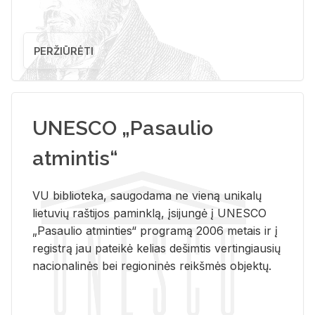
PERŽIŪRĖTI
UNESCO „Pasaulio
atmintis“
VU biblioteka, saugodama ne vieną unikalų
lietuvių raštijos paminklą, įsijungė į UNESCO
„Pasaulio atminties“ programą 2006 metais ir į
registrą jau pateikė kelias dešimtis vertingiausių
nacionalinės bei regioninės reikšmės objektų.