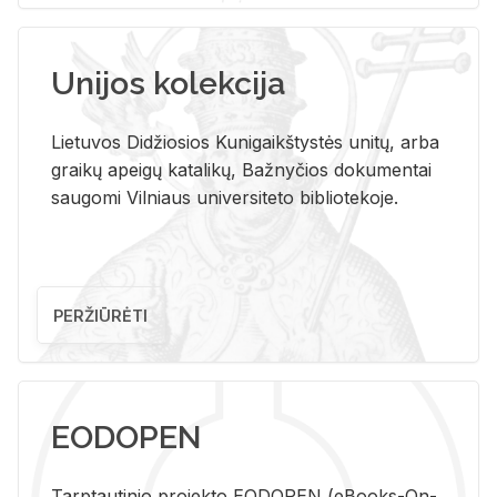
Unijos kolekcija
Lietuvos Didžiosios Kunigaikštystės unitų, arba
graikų apeigų katalikų, Bažnyčios dokumentai
saugomi Vilniaus universiteto bibliotekoje.
PERŽIŪRĖTI
EODOPEN
Tarp­tau­ti­nio pro­jek­to EO­DO­PEN (eBo­oks-On-