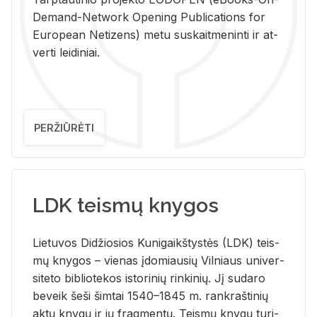
De­mand-Ne­twork Ope­ning Pub­li­ca­tions for
Eu­ro­pe­an Ne­ti­zens) metu su­skait­me­nin­ti ir at­
ver­ti lei­di­niai.
PERŽIŪRĖTI
LDK teismų knygos
Lie­tu­vos Di­džio­sios Ku­ni­gaikš­tys­tės (LDK) teis­
mų kny­gos – vie­nas įdo­miau­sių Vil­niaus uni­ver­
si­te­to bi­b­lio­te­kos is­to­ri­nių rin­ki­nių. Jį su­da­ro
be­veik šeši šim­tai 1540–1845 m. rank­raš­ti­nių
aktų kny­gų ir jų frag­men­tų. Teis­mų kny­gų tu­ri­