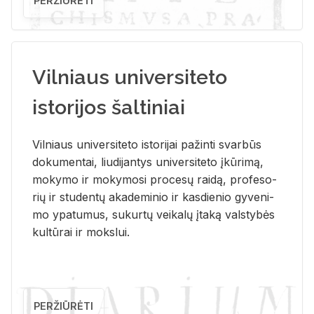
PERŽIŪRĖTI
Vilniaus universiteto
istorijos šaltiniai
Vil­niaus uni­ver­si­te­to is­to­ri­jai pa­žin­ti svar­būs
do­ku­men­tai, liu­di­jan­tys uni­ver­si­te­to įkū­ri­mą,
mo­ky­mo ir mo­ky­mo­si pro­ce­sų rai­dą, pro­fe­so­
rių ir stu­den­tų aka­de­mi­nio ir kas­die­nio gy­ve­ni­
mo ypa­tu­mus, su­kur­tų vei­ka­lų įta­ką vals­ty­bės
kul­tū­rai ir moks­lui.
PERŽIŪRĖTI