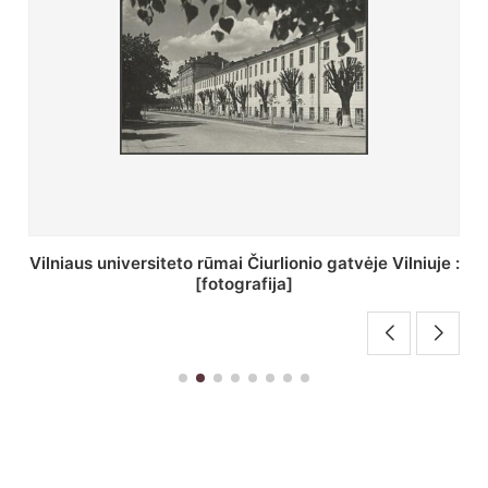
St. Batoro universiteto J. Pilsudskio kolegija :
[fotografija]