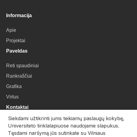
Informacija
Apie
Projektai
Paveldas
Reti spaudiniai
Rankraščiai
Grafika
Virtus
Kontaktai
Siekdami užtikrinti jums teikiamų paslaugų kokybę,
VU Biblioteka
Universiteto tinklalapiuose naudojame slapukus.
Universiteto g. 3, LT-01122, Vilnius
Tęsdami naršymą jūs sutinkate su Vilniaus