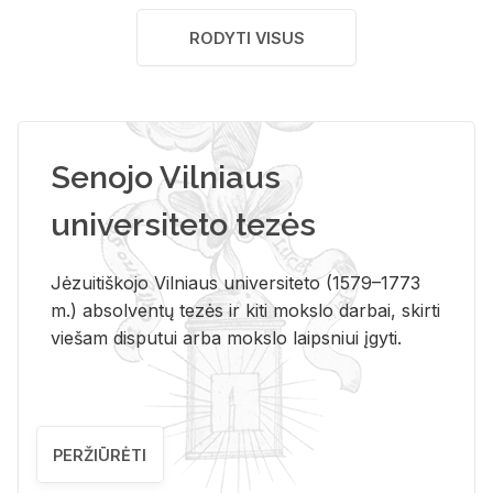
RODYTI VISUS
Senojo Vilniaus
universiteto tezės
Jėzuitiškojo Vilniaus universiteto (1579–1773
m.) absolventų tezės ir kiti mokslo darbai, skirti
viešam disputui arba mokslo laipsniui įgyti.
PERŽIŪRĖTI