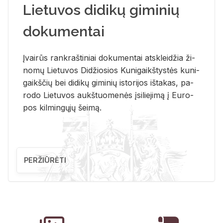
Lietuvos didikų giminių
dokumentai
Įvai­rūs rank­raš­ti­niai do­ku­men­tai at­sklei­džia ži­
no­mų Lie­tu­vos Di­džio­sios Ku­ni­gaikš­tys­tės ku­ni­
gaikš­čių bei di­di­kų gi­mi­nių is­to­ri­jos iš­ta­kas, pa­
ro­do Lie­tu­vos aukš­tuo­me­nės įsi­lie­ji­mą į Eu­ro­
pos kil­min­gų­jų šei­mą.
PERŽIŪRĖTI