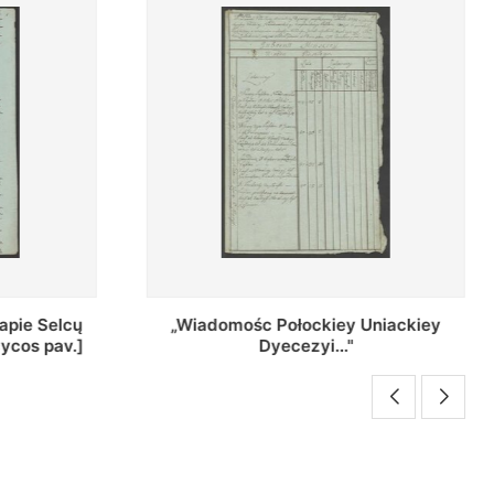
Uniackiey
Regestr Parochow Dekanatu
Brzeskiego