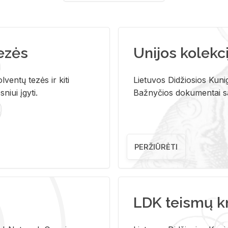
tezės
Unijos kolekci
ventų tezės ir kiti
Lietuvos Didžiosios Kunig
niui įgyti.
Bažnyčios dokumentai sau
PERŽIŪRĖTI
LDK teismų k