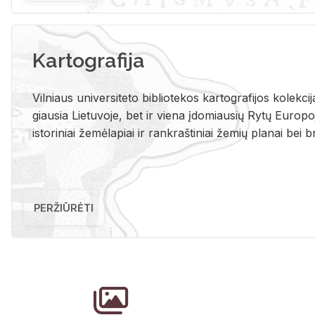
Kartografija
Vil­niaus uni­ver­si­te­to bi­b­lio­te­kos kar­to­gra­fi­jos ko­lek­c
giau­sia Lie­tu­vo­je, bet ir vie­na įdo­miau­sių Rytų Eu­ro­po­je
is­to­ri­niai že­mė­la­piai ir rank­raš­ti­niai že­mių pla­nai bei br
PERŽIŪRĖTI