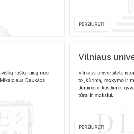
PERŽIŪRĖTI
Vilniaus univer
u­viš­kų raš­tų rai­dą nuo
Vil­niaus uni­ver­si­te­to is­to
 Mi­ka­lo­jaus Dauk­šos
to įkū­ri­mą, mo­ky­mo ir mo
de­mi­nio ir kas­die­nio gy­v
tū­rai ir moks­lui.
PERŽIŪRĖTI