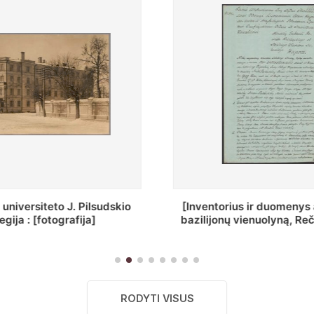
ius ir duomenys apie Selcų
„Wiadomośc Połockiey 
 vienuolyną, Rečycos pav.]
Dyecezyi..."
RODYTI VISUS