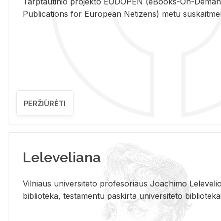
Tarp­tau­ti­nio pro­jek­to EO­DO­PEN (eBo­oks-On-De­m
Pub­li­ca­tions for Eu­ro­pe­an Ne­ti­zens) metu su­skait­me­nin­t
PERŽIŪRĖTI
Leleveliana
Vil­niaus uni­ver­si­te­to pro­fe­so­riaus Jo­a­chi­mo Le­le­ve
bi­b­lio­te­ka, te­sta­men­tu pa­skir­ta uni­ver­si­te­to bi­b­lio­te­ka