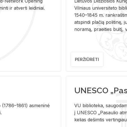
and-Ne­twork Ope­ning
Lie­tu­vos Di­džio­sios Ku­n
i ir at­ver­ti lei­di­niai.
Vil­niaus uni­ver­si­te­to bi­b­
1540–1845 m. rank­raš­ti­ni
at­spin­di pla­čią po­li­ti­nę, j
no­ra­mą, pra­ei­ties bui­tį, vi
PERŽIŪRĖTI
UNESCO „Pasa
­lio (1786–1861) as­me­ni­nė
VU biblioteka, saugodama 
i.
į UNESCO „Pasaulio atmin
kelias dešimtis vertingia