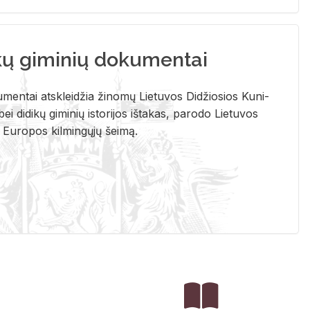
kų giminių dokumentai
u­men­tai at­sklei­džia ži­no­mų Lie­tu­vos Di­džio­sios Ku­ni­
ei di­di­kų gi­mi­nių is­to­ri­jos iš­ta­kas, pa­ro­do Lie­tu­vos
į Eu­ro­pos kil­min­gų­jų šei­mą.