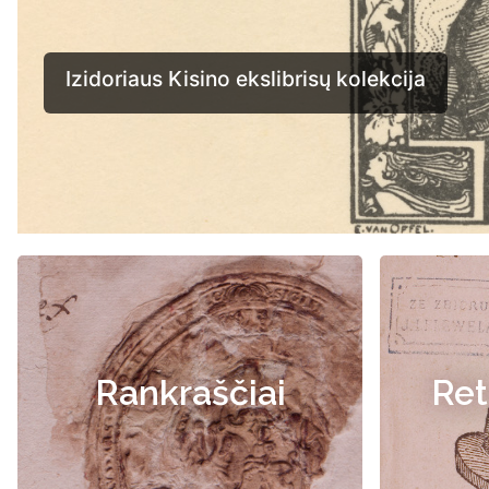
Rankraščiai
Ret