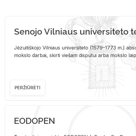
Senojo Vilniaus universiteto 
Jėzuitiškojo Vilniaus universiteto (1579–1773 m.) absol
mokslo darbai, skirti viešam disputui arba mokslo laips
PERŽIŪRĖTI
EODOPEN