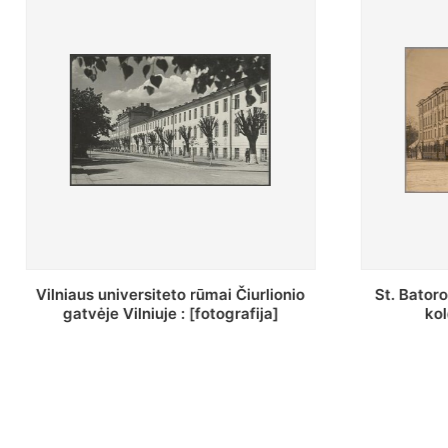
St. Batoro universiteto J. Pilsudskio
[Inventor
kolegija : [fotografija]
bazilijonų