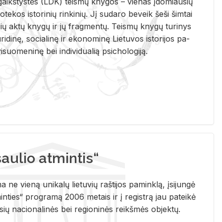
i­gaikš­tys­tės (LDK) teis­mų kny­gos – vie­nas įdo­miau­sių
lio­te­kos is­to­ri­nių rin­ki­nių. Jį su­da­ro be­veik šeši šim­tai
ų aktų kny­gų ir jų frag­men­tų. Teis­mų kny­gų tu­ri­nys
u­ri­di­nę, so­cia­li­nę ir eko­no­mi­nę Lie­tu­vos is­to­ri­jos pa­
­suo­me­ni­nę bei in­di­vi­dua­lią psi­cho­lo­gi­ją.
ulio atmintis“
ne vieną unikalų lietuvių raštijos paminklą, įsijungė
ties“ programą 2006 metais ir į registrą jau pateikė
usių nacionalinės bei regioninės reikšmės objektų.