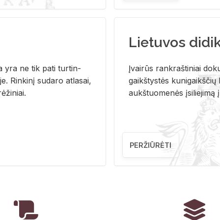
Lietuvos didi
i­ja yra ne tik pati tur­tin­
Įvai­rūs rank­raš­ti­niai do­k
. Rin­ki­nį su­da­ro at­la­sai,
gaikš­tys­tės ku­ni­gaikš­čių b
ė­ži­niai.
aukš­tuo­me­nės įsi­lie­ji­mą 
PERŽIŪRĖTI