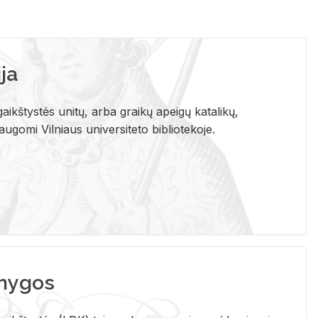
ja
aikštystės unitų, arba graikų apeigų katalikų,
gomi Vilniaus universiteto bibliotekoje.
nygos