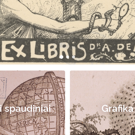
i spaudiniai
Grafika