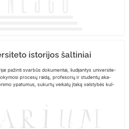
siteto istorijos šaltiniai
­ri­jai pa­žin­ti svar­būs do­ku­men­tai, liu­di­jan­tys uni­ver­si­te­
­ky­mo­si pro­ce­sų rai­dą, pro­fe­so­rių ir stu­den­tų aka­
e­ni­mo ypa­tu­mus, su­kur­tų vei­ka­lų įta­ką vals­ty­bės kul­