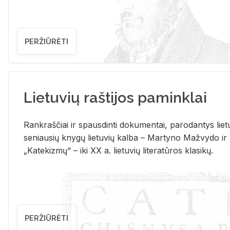
PERŽIŪRĖTI
Lietuvių raštijos paminklai
Rank­raš­čiai ir spaus­din­ti do­ku­men­tai, pa­ro­dan­tys lie­t
se­niau­sių kny­gų lie­tu­vių kal­ba – Mar­ty­no Ma­žvy­do ir
„Ka­te­kiz­mų“ – iki XX a. lie­tu­vių li­te­ra­tū­ros kla­si­kų.
PERŽIŪRĖTI