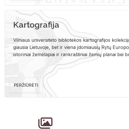
Kartografija
Vil­niaus uni­ver­si­te­to bi­b­lio­te­kos kar­to­gra­fi­jos ko­lek­c
giau­sia Lie­tu­vo­je, bet ir vie­na įdo­miau­sių Rytų Eu­ro­po­je
is­to­ri­niai že­mė­la­piai ir rank­raš­ti­niai že­mių pla­nai bei br
PERŽIŪRĖTI