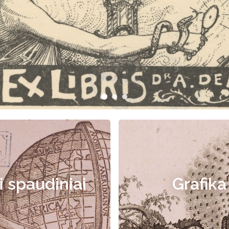
i spaudiniai
Grafika