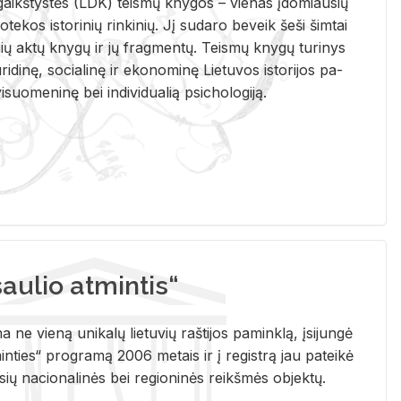
i­gaikš­tys­tės (LDK) teis­mų kny­gos – vie­nas įdo­miau­sių
lio­te­kos is­to­ri­nių rin­ki­nių. Jį su­da­ro be­veik šeši šim­tai
ų aktų kny­gų ir jų frag­men­tų. Teis­mų kny­gų tu­ri­nys
u­ri­di­nę, so­cia­li­nę ir eko­no­mi­nę Lie­tu­vos is­to­ri­jos pa­
­suo­me­ni­nę bei in­di­vi­dua­lią psi­cho­lo­gi­ją.
ulio atmintis“
ne vieną unikalų lietuvių raštijos paminklą, įsijungė
ties“ programą 2006 metais ir į registrą jau pateikė
usių nacionalinės bei regioninės reikšmės objektų.