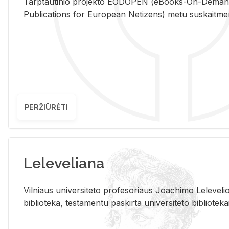
Tarp­tau­ti­nio pro­jek­to EO­DO­PEN (eBo­oks-On-De­m
Pub­li­ca­tions for Eu­ro­pe­an Ne­ti­zens) metu su­skait­me­nin­t
PERŽIŪRĖTI
Leleveliana
Vil­niaus uni­ver­si­te­to pro­fe­so­riaus Jo­a­chi­mo Le­le­ve
bi­b­lio­te­ka, te­sta­men­tu pa­skir­ta uni­ver­si­te­to bi­b­lio­te­ka