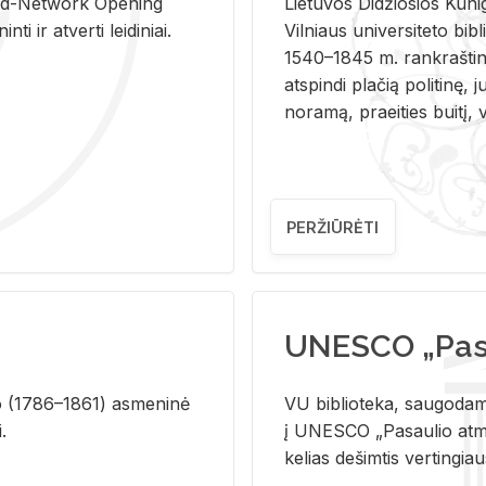
and-Ne­twork Ope­ning
Lie­tu­vos Di­džio­sios Ku­n
i ir at­ver­ti lei­di­niai.
Vil­niaus uni­ver­si­te­to bi­b­
1540–1845 m. rank­raš­ti­ni
at­spin­di pla­čią po­li­ti­nę, j
no­ra­mą, pra­ei­ties bui­tį, vi
PERŽIŪRĖTI
UNESCO „Pasa
­lio (1786–1861) as­me­ni­nė
VU biblioteka, saugodama 
i.
į UNESCO „Pasaulio atmin
kelias dešimtis vertingia