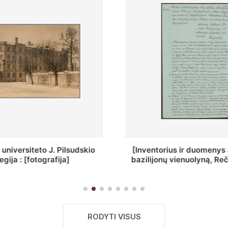
ius ir duomenys apie Selcų
„Wiadomośc Połockiey 
 vienuolyną, Rečycos pav.]
Dyecezyi..."
RODYTI VISUS