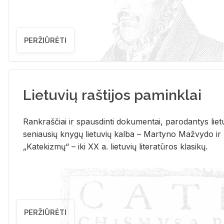
PERŽIŪRĖTI
Lietuvių raštijos paminklai
Rank­raš­čiai ir spaus­din­ti do­ku­men­tai, pa­ro­dan­tys lie­t
se­niau­sių kny­gų lie­tu­vių kal­ba – Mar­ty­no Ma­žvy­do ir
„Ka­te­kiz­mų“ – iki XX a. lie­tu­vių li­te­ra­tū­ros kla­si­kų.
PERŽIŪRĖTI