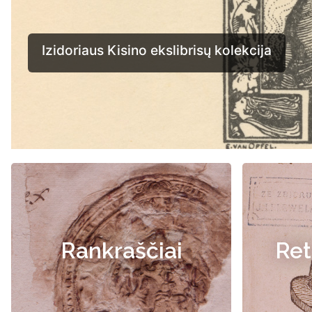
Rankraščiai
Ret