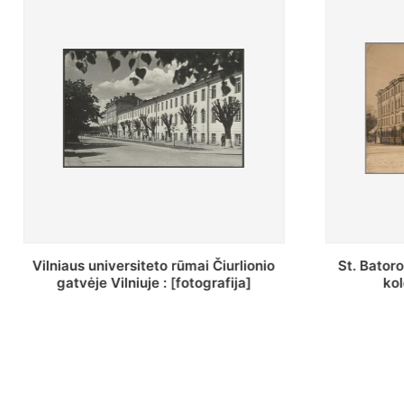
St. Batoro universiteto J. Pilsudskio
[Inventor
kolegija : [fotografija]
bazilijonų