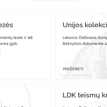
tezės
Unijos kolekci
ventų tezės ir kiti
Lietuvos Didžiosios Kunig
niui įgyti.
Bažnyčios dokumentai sau
PERŽIŪRĖTI
LDK teismų k