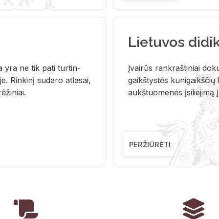
Lietuvos didi
i­ja yra ne tik pati tur­tin­
Įvai­rūs rank­raš­ti­niai do­k
. Rin­ki­nį su­da­ro at­la­sai,
gaikš­tys­tės ku­ni­gaikš­čių b
ė­ži­niai.
aukš­tuo­me­nės įsi­lie­ji­mą 
PERŽIŪRĖTI