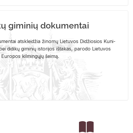
kų giminių dokumentai
u­men­tai at­sklei­džia ži­no­mų Lie­tu­vos Di­džio­sios Ku­ni­
ei di­di­kų gi­mi­nių is­to­ri­jos iš­ta­kas, pa­ro­do Lie­tu­vos
į Eu­ro­pos kil­min­gų­jų šei­mą.