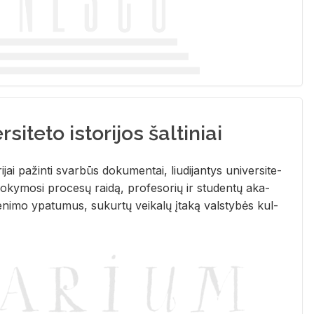
siteto istorijos šaltiniai
­ri­jai pa­žin­ti svar­būs do­ku­men­tai, liu­di­jan­tys uni­ver­si­te­
­ky­mo­si pro­ce­sų rai­dą, pro­fe­so­rių ir stu­den­tų aka­
e­ni­mo ypa­tu­mus, su­kur­tų vei­ka­lų įta­ką vals­ty­bės kul­