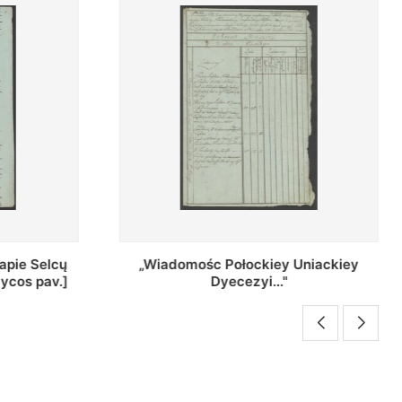
Uniackiey
Regestr Parochow Dekanatu
Brzeskiego