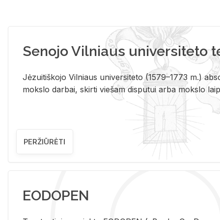
Senojo Vilniaus universiteto 
Jėzuitiškojo Vilniaus universiteto (1579–1773 m.) absol
mokslo darbai, skirti viešam disputui arba mokslo laips
PERŽIŪRĖTI
EODOPEN