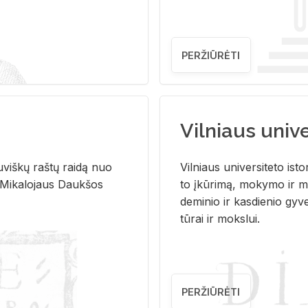
PERŽIŪRĖTI
Vilniaus univer
u­viš­kų raš­tų rai­dą nuo
Vil­niaus uni­ver­si­te­to is­to
 Mi­ka­lo­jaus Dauk­šos
to įkū­ri­mą, mo­ky­mo ir mo
de­mi­nio ir kas­die­nio gy­v
tū­rai ir moks­lui.
PERŽIŪRĖTI