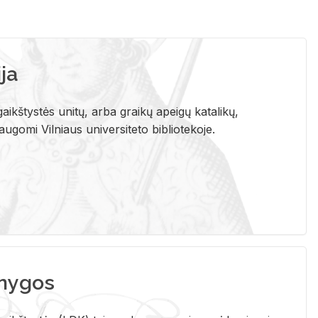
ja
aikštystės unitų, arba graikų apeigų katalikų,
gomi Vilniaus universiteto bibliotekoje.
nygos