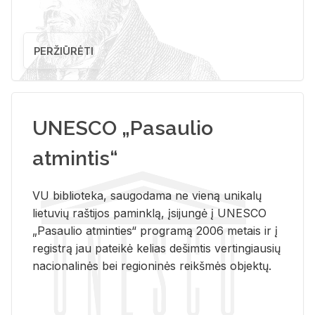
PERŽIŪRĖTI
UNESCO „Pasaulio
atmintis“
VU biblioteka, saugodama ne vieną unikalų
lietuvių raštijos paminklą, įsijungė į UNESCO
„Pasaulio atminties“ programą 2006 metais ir į
registrą jau pateikė kelias dešimtis vertingiausių
nacionalinės bei regioninės reikšmės objektų.