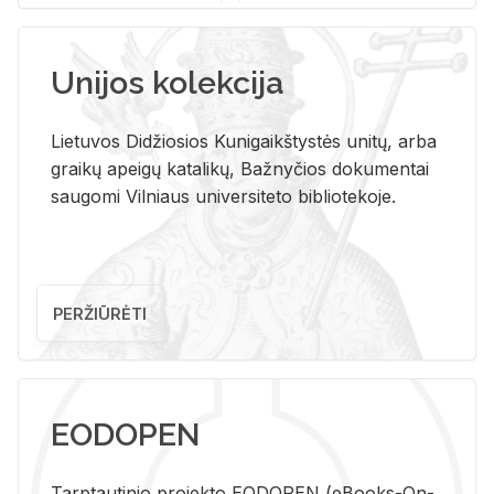
Unijos kolekcija
Lietuvos Didžiosios Kunigaikštystės unitų, arba
graikų apeigų katalikų, Bažnyčios dokumentai
saugomi Vilniaus universiteto bibliotekoje.
PERŽIŪRĖTI
EODOPEN
Tarp­tau­ti­nio pro­jek­to EO­DO­PEN (eBo­oks-On-