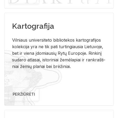
Kartografija
Vil­niaus uni­ver­si­te­to bi­b­lio­te­kos kar­to­gra­fi­jos
ko­lek­ci­ja yra ne tik pati tur­tin­giau­sia Lie­tu­vo­je,
bet ir vie­na įdo­miau­sių Rytų Eu­ro­po­je. Rin­ki­nį
su­da­ro at­la­sai, is­to­ri­niai že­mė­la­piai ir rank­raš­ti­
niai že­mių pla­nai bei brė­ži­niai.
PERŽIŪRĖTI