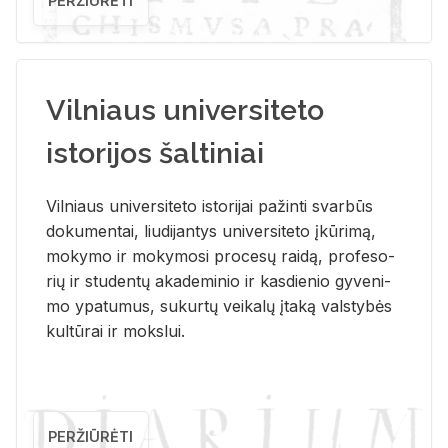
PERŽIŪRĖTI
Vilniaus universiteto
istorijos šaltiniai
Vil­niaus uni­ver­si­te­to is­to­ri­jai pa­žin­ti svar­būs
do­ku­men­tai, liu­di­jan­tys uni­ver­si­te­to įkū­ri­mą,
mo­ky­mo ir mo­ky­mo­si pro­ce­sų rai­dą, pro­fe­so­
rių ir stu­den­tų aka­de­mi­nio ir kas­die­nio gy­ve­ni­
mo ypa­tu­mus, su­kur­tų vei­ka­lų įta­ką vals­ty­bės
kul­tū­rai ir moks­lui.
PERŽIŪRĖTI