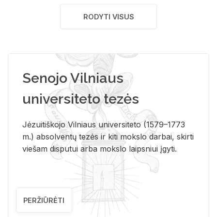
RODYTI VISUS
Senojo Vilniaus
universiteto tezės
Jėzuitiškojo Vilniaus universiteto (1579–1773
m.) absolventų tezės ir kiti mokslo darbai, skirti
viešam disputui arba mokslo laipsniui įgyti.
PERŽIŪRĖTI