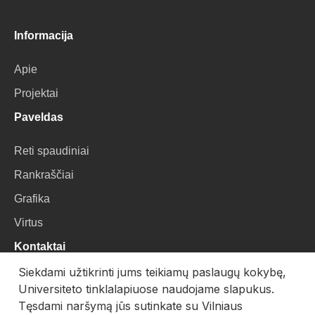
Informacija
Apie
Projektai
Paveldas
Reti spaudiniai
Rankraščiai
Grafika
Virtus
Kontaktai
Siekdami užtikrinti jums teikiamų paslaugų kokybę,
VU Biblioteka
Universiteto tinklalapiuose naudojame slapukus.
Universiteto g. 3, LT-01122, Vilnius
Tęsdami naršymą jūs sutinkate su Vilniaus