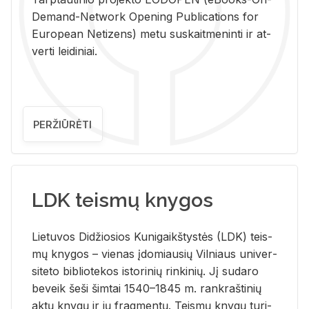
De­mand-Ne­twork Ope­ning Pub­li­ca­tions for
Eu­ro­pe­an Ne­ti­zens) metu su­skait­me­nin­ti ir at­
ver­ti lei­di­niai.
PERŽIŪRĖTI
LDK teismų knygos
Lie­tu­vos Di­džio­sios Ku­ni­gaikš­tys­tės (LDK) teis­
mų kny­gos – vie­nas įdo­miau­sių Vil­niaus uni­ver­
si­te­to bi­b­lio­te­kos is­to­ri­nių rin­ki­nių. Jį su­da­ro
be­veik šeši šim­tai 1540–1845 m. rank­raš­ti­nių
aktų kny­gų ir jų frag­men­tų. Teis­mų kny­gų tu­ri­