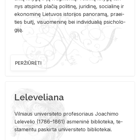
nys at­spin­di pla­čią po­li­ti­nę, ju­ri­di­nę, so­cia­li­nę ir
eko­no­mi­nę Lie­tu­vos is­to­ri­jos pa­no­ra­mą, pra­ei­
ties bui­tį, vi­suo­me­ni­nę bei in­di­vi­dua­lią psi­cho­lo­
gi­ją.
PERŽIŪRĖTI
Leleveliana
Vil­niaus uni­ver­si­te­to pro­fe­so­riaus Jo­a­chi­mo
Le­le­ve­lio (1786–1861) as­me­ni­nė bi­b­lio­te­ka, te­
sta­men­tu pa­skir­ta uni­ver­si­te­to bi­b­lio­te­kai.