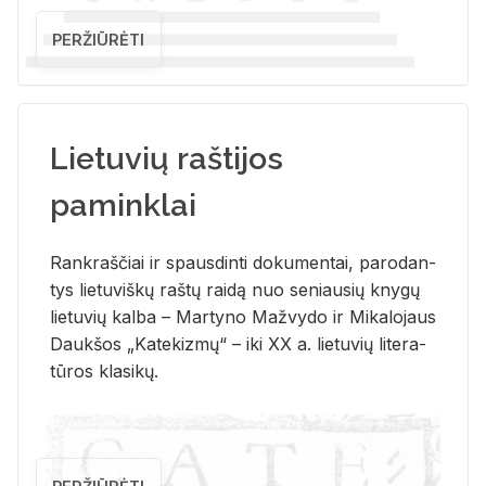
PERŽIŪRĖTI
Lietuvių raštijos
paminklai
Rank­raš­čiai ir spaus­din­ti do­ku­men­tai, pa­ro­dan­
tys lie­tu­viš­kų raš­tų rai­dą nuo se­niau­sių kny­gų
lie­tu­vių kal­ba – Mar­ty­no Ma­žvy­do ir Mi­ka­lo­jaus
Dauk­šos „Ka­te­kiz­mų“ – iki XX a. lie­tu­vių li­te­ra­
tū­ros kla­si­kų.