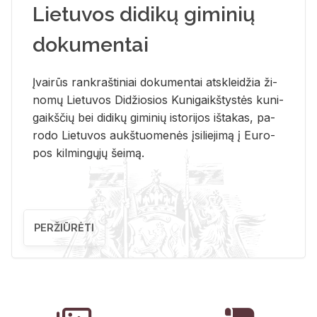
Lietuvos didikų giminių
dokumentai
Įvai­rūs rank­raš­ti­niai do­ku­men­tai at­sklei­džia ži­
no­mų Lie­tu­vos Di­džio­sios Ku­ni­gaikš­tys­tės ku­ni­
gaikš­čių bei di­di­kų gi­mi­nių is­to­ri­jos iš­ta­kas, pa­
ro­do Lie­tu­vos aukš­tuo­me­nės įsi­lie­ji­mą į Eu­ro­
pos kil­min­gų­jų šei­mą.
PERŽIŪRĖTI