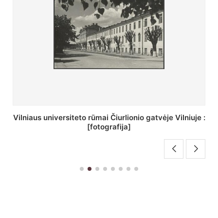
St. Batoro universiteto J. Pilsudskio kolegija :
[fotografija]