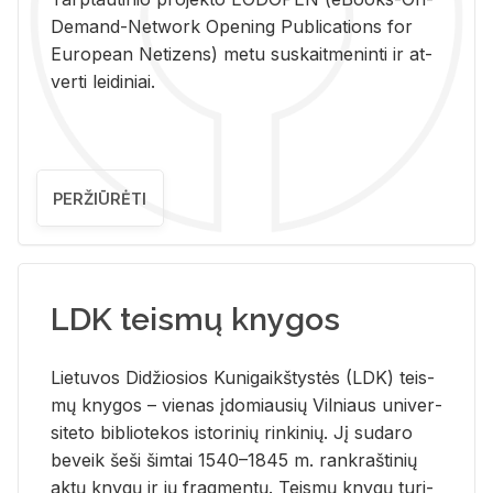
De­mand-Ne­twork Ope­ning Pub­li­ca­tions for
Eu­ro­pe­an Ne­ti­zens) metu su­skait­me­nin­ti ir at­
ver­ti lei­di­niai.
PERŽIŪRĖTI
LDK teismų knygos
Lie­tu­vos Di­džio­sios Ku­ni­gaikš­tys­tės (LDK) teis­
mų kny­gos – vie­nas įdo­miau­sių Vil­niaus uni­ver­
si­te­to bi­b­lio­te­kos is­to­ri­nių rin­ki­nių. Jį su­da­ro
be­veik šeši šim­tai 1540–1845 m. rank­raš­ti­nių
aktų kny­gų ir jų frag­men­tų. Teis­mų kny­gų tu­ri­