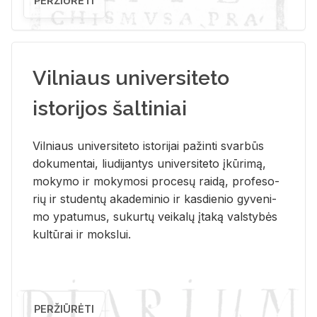
PERŽIŪRĖTI
Vilniaus universiteto
istorijos šaltiniai
Vil­niaus uni­ver­si­te­to is­to­ri­jai pa­žin­ti svar­būs
do­ku­men­tai, liu­di­jan­tys uni­ver­si­te­to įkū­ri­mą,
mo­ky­mo ir mo­ky­mo­si pro­ce­sų rai­dą, pro­fe­so­
rių ir stu­den­tų aka­de­mi­nio ir kas­die­nio gy­ve­ni­
mo ypa­tu­mus, su­kur­tų vei­ka­lų įta­ką vals­ty­bės
kul­tū­rai ir moks­lui.
PERŽIŪRĖTI