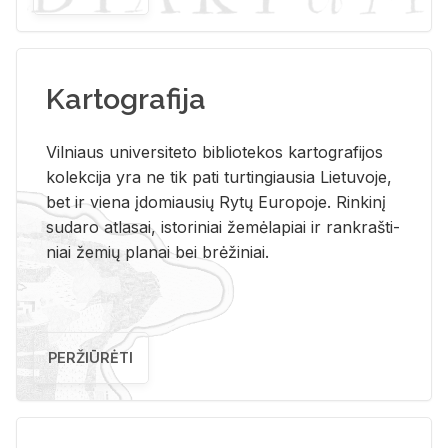
Kartografija
Vil­niaus uni­ver­si­te­to bi­b­lio­te­kos kar­to­gra­fi­jos
ko­lek­ci­ja yra ne tik pati tur­tin­giau­sia Lie­tu­vo­je,
bet ir vie­na įdo­miau­sių Rytų Eu­ro­po­je. Rin­ki­nį
su­da­ro at­la­sai, is­to­ri­niai že­mė­la­piai ir rank­raš­ti­
niai že­mių pla­nai bei brė­ži­niai.
PERŽIŪRĖTI