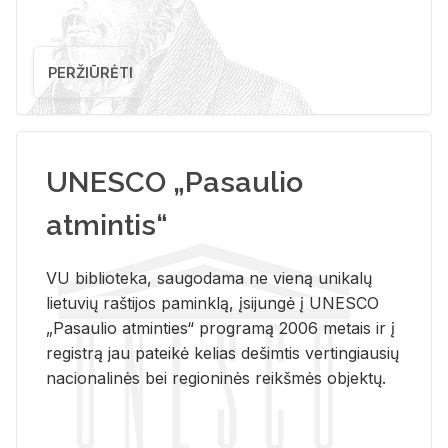
PERŽIŪRĖTI
UNESCO „Pasaulio
atmintis“
VU biblioteka, saugodama ne vieną unikalų
lietuvių raštijos paminklą, įsijungė į UNESCO
„Pasaulio atminties“ programą 2006 metais ir į
registrą jau pateikė kelias dešimtis vertingiausių
nacionalinės bei regioninės reikšmės objektų.