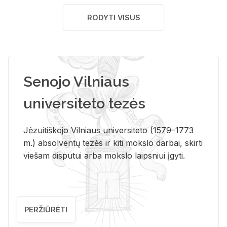
RODYTI VISUS
Senojo Vilniaus
universiteto tezės
Jėzuitiškojo Vilniaus universiteto (1579–1773
m.) absolventų tezės ir kiti mokslo darbai, skirti
viešam disputui arba mokslo laipsniui įgyti.
PERŽIŪRĖTI