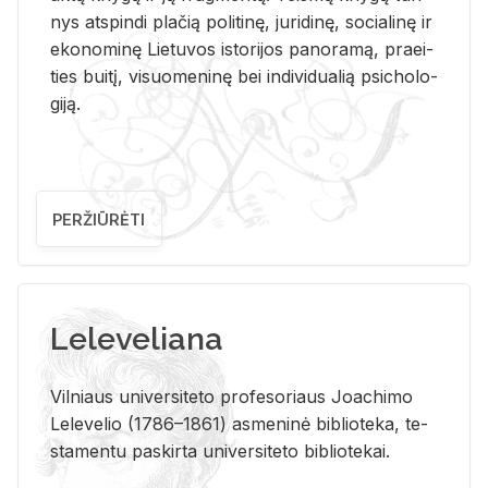
nys at­spin­di pla­čią po­li­ti­nę, ju­ri­di­nę, so­cia­li­nę ir
eko­no­mi­nę Lie­tu­vos is­to­ri­jos pa­no­ra­mą, pra­ei­
ties bui­tį, vi­suo­me­ni­nę bei in­di­vi­dua­lią psi­cho­lo­
gi­ją.
PERŽIŪRĖTI
Leleveliana
Vil­niaus uni­ver­si­te­to pro­fe­so­riaus Jo­a­chi­mo
Le­le­ve­lio (1786–1861) as­me­ni­nė bi­b­lio­te­ka, te­
sta­men­tu pa­skir­ta uni­ver­si­te­to bi­b­lio­te­kai.