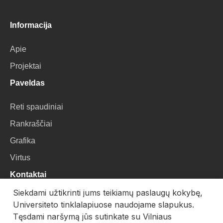
Informacija
Apie
Projektai
Paveldas
Reti spaudiniai
Rankraščiai
Grafika
Virtus
Kontaktai
Siekdami užtikrinti jums teikiamų paslaugų kokybę,
VU Biblioteka
Universiteto tinklalapiuose naudojame slapukus.
Universiteto g. 3, LT-01122, Vilnius
Tęsdami naršymą jūs sutinkate su Vilniaus