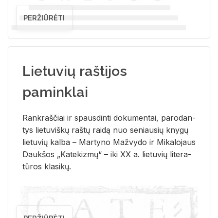
PERŽIŪRĖTI
Lietuvių raštijos
paminklai
Rank­raš­čiai ir spaus­din­ti do­ku­men­tai, pa­ro­dan­
tys lie­tu­viš­kų raš­tų rai­dą nuo se­niau­sių kny­gų
lie­tu­vių kal­ba – Mar­ty­no Ma­žvy­do ir Mi­ka­lo­jaus
Dauk­šos „Ka­te­kiz­mų“ – iki XX a. lie­tu­vių li­te­ra­
tū­ros kla­si­kų.