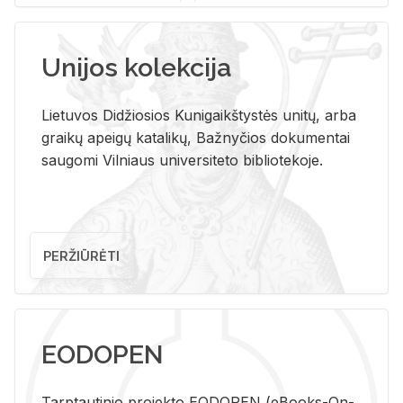
Unijos kolekcija
Lietuvos Didžiosios Kunigaikštystės unitų, arba
graikų apeigų katalikų, Bažnyčios dokumentai
saugomi Vilniaus universiteto bibliotekoje.
PERŽIŪRĖTI
EODOPEN
Tarp­tau­ti­nio pro­jek­to EO­DO­PEN (eBo­oks-On-