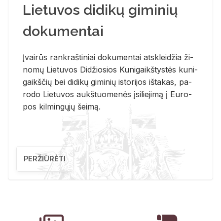
Lietuvos didikų giminių
dokumentai
Įvai­rūs rank­raš­ti­niai do­ku­men­tai at­sklei­džia ži­
no­mų Lie­tu­vos Di­džio­sios Ku­ni­gaikš­tys­tės ku­ni­
gaikš­čių bei di­di­kų gi­mi­nių is­to­ri­jos iš­ta­kas, pa­
ro­do Lie­tu­vos aukš­tuo­me­nės įsi­lie­ji­mą į Eu­ro­
pos kil­min­gų­jų šei­mą.
PERŽIŪRĖTI