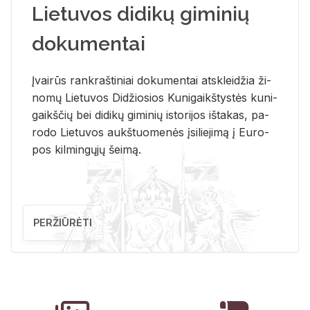
Lietuvos didikų giminių
dokumentai
Įvai­rūs rank­raš­ti­niai do­ku­men­tai at­sklei­džia ži­
no­mų Lie­tu­vos Di­džio­sios Ku­ni­gaikš­tys­tės ku­ni­
gaikš­čių bei di­di­kų gi­mi­nių is­to­ri­jos iš­ta­kas, pa­
ro­do Lie­tu­vos aukš­tuo­me­nės įsi­lie­ji­mą į Eu­ro­
pos kil­min­gų­jų šei­mą.
PERŽIŪRĖTI