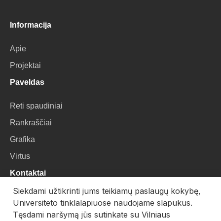
Informacija
Apie
Projektai
Paveldas
Reti spaudiniai
Rankraščiai
Grafika
Virtus
Kontaktai
Siekdami užtikrinti jums teikiamų paslaugų kokybę,
VU Biblioteka
Universiteto tinklalapiuose naudojame slapukus.
Universiteto g. 3, LT-01122, Vilnius
Tęsdami naršymą jūs sutinkate su Vilniaus