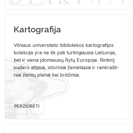
Kartografija
Vil­niaus uni­ver­si­te­to bi­b­lio­te­kos kar­to­gra­fi­jos
ko­lek­ci­ja yra ne tik pati tur­tin­giau­sia Lie­tu­vo­je,
bet ir vie­na įdo­miau­sių Rytų Eu­ro­po­je. Rin­ki­nį
su­da­ro at­la­sai, is­to­ri­niai že­mė­la­piai ir rank­raš­ti­
niai že­mių pla­nai bei brė­ži­niai.
PERŽIŪRĖTI