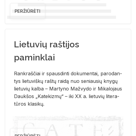
PERŽIŪRĖTI
Lietuvių raštijos
paminklai
Rank­raš­čiai ir spaus­din­ti do­ku­men­tai, pa­ro­dan­
tys lie­tu­viš­kų raš­tų rai­dą nuo se­niau­sių kny­gų
lie­tu­vių kal­ba – Mar­ty­no Ma­žvy­do ir Mi­ka­lo­jaus
Dauk­šos „Ka­te­kiz­mų“ – iki XX a. lie­tu­vių li­te­ra­
tū­ros kla­si­kų.