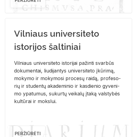
PERŽIŪRĖTI
Vilniaus universiteto
istorijos šaltiniai
Vil­niaus uni­ver­si­te­to is­to­ri­jai pa­žin­ti svar­būs
do­ku­men­tai, liu­di­jan­tys uni­ver­si­te­to įkū­ri­mą,
mo­ky­mo ir mo­ky­mo­si pro­ce­sų rai­dą, pro­fe­so­
rių ir stu­den­tų aka­de­mi­nio ir kas­die­nio gy­ve­ni­
mo ypa­tu­mus, su­kur­tų vei­ka­lų įta­ką vals­ty­bės
kul­tū­rai ir moks­lui.
PERŽIŪRĖTI