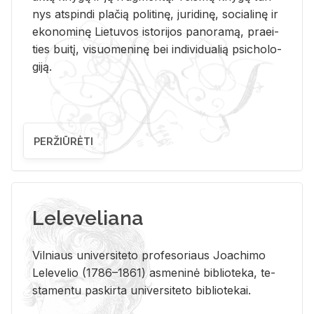
nys at­spin­di pla­čią po­li­ti­nę, ju­ri­di­nę, so­cia­li­nę ir
eko­no­mi­nę Lie­tu­vos is­to­ri­jos pa­no­ra­mą, pra­ei­
ties bui­tį, vi­suo­me­ni­nę bei in­di­vi­dua­lią psi­cho­lo­
gi­ją.
PERŽIŪRĖTI
Leleveliana
Vil­niaus uni­ver­si­te­to pro­fe­so­riaus Jo­a­chi­mo
Le­le­ve­lio (1786–1861) as­me­ni­nė bi­b­lio­te­ka, te­
sta­men­tu pa­skir­ta uni­ver­si­te­to bi­b­lio­te­kai.