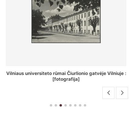
St. Batoro universiteto J. Pilsudskio kolegija :
[fotografija]