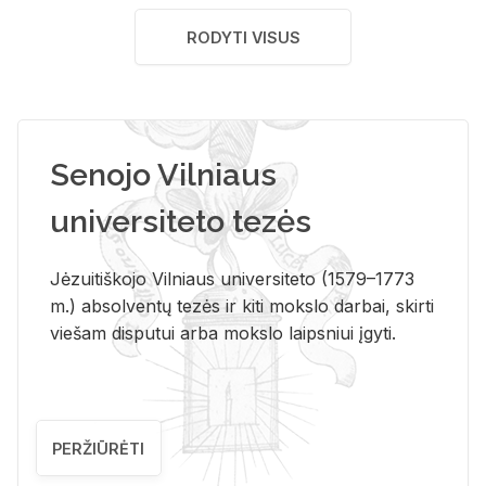
RODYTI VISUS
Senojo Vilniaus
universiteto tezės
Jėzuitiškojo Vilniaus universiteto (1579–1773
m.) absolventų tezės ir kiti mokslo darbai, skirti
viešam disputui arba mokslo laipsniui įgyti.
PERŽIŪRĖTI