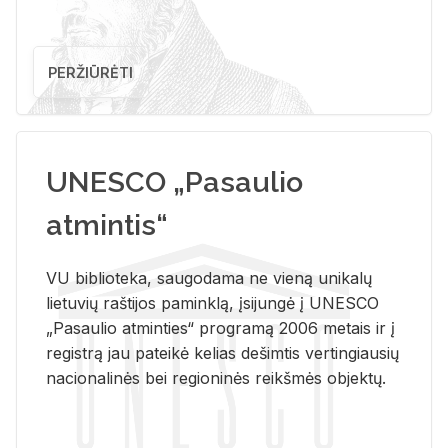
PERŽIŪRĖTI
UNESCO „Pasaulio
atmintis“
VU biblioteka, saugodama ne vieną unikalų
lietuvių raštijos paminklą, įsijungė į UNESCO
„Pasaulio atminties“ programą 2006 metais ir į
registrą jau pateikė kelias dešimtis vertingiausių
nacionalinės bei regioninės reikšmės objektų.