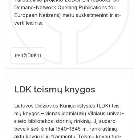
De­mand-Ne­twork Ope­ning Pub­li­ca­tions for
Eu­ro­pe­an Ne­ti­zens) metu su­skait­me­nin­ti ir at­
ver­ti lei­di­niai.
PERŽIŪRĖTI
LDK teismų knygos
Lie­tu­vos Di­džio­sios Ku­ni­gaikš­tys­tės (LDK) teis­
mų kny­gos – vie­nas įdo­miau­sių Vil­niaus uni­ver­
si­te­to bi­b­lio­te­kos is­to­ri­nių rin­ki­nių. Jį su­da­ro
be­veik šeši šim­tai 1540–1845 m. rank­raš­ti­nių
aktų kny­gų ir jų frag­men­tų. Teis­mų kny­gų tu­ri­