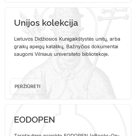
Unijos kolekcija
Lietuvos Didžiosios Kunigaikštystės unitų, arba
graikų apeigų katalikų, Bažnyčios dokumentai
saugomi Vilniaus universiteto bibliotekoje.
PERŽIŪRĖTI
EODOPEN
Tarp­tau­ti­nio pro­jek­to EO­DO­PEN (eBo­oks-On-