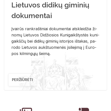
Lietuvos didikų giminių
dokumentai
Įvai­rūs rank­raš­ti­niai do­ku­men­tai at­sklei­džia ži­
no­mų Lie­tu­vos Di­džio­sios Ku­ni­gaikš­tys­tės ku­ni­
gaikš­čių bei di­di­kų gi­mi­nių is­to­ri­jos iš­ta­kas, pa­
ro­do Lie­tu­vos aukš­tuo­me­nės įsi­lie­ji­mą į Eu­ro­
pos kil­min­gų­jų šei­mą.
PERŽIŪRĖTI