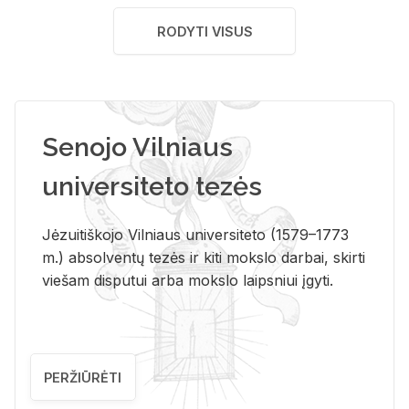
RODYTI VISUS
Senojo Vilniaus
universiteto tezės
Jėzuitiškojo Vilniaus universiteto (1579–1773
m.) absolventų tezės ir kiti mokslo darbai, skirti
viešam disputui arba mokslo laipsniui įgyti.
PERŽIŪRĖTI