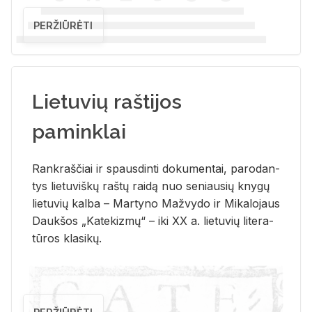
PERŽIŪRĖTI
Lietuvių raštijos
paminklai
Rank­raš­čiai ir spaus­din­ti do­ku­men­tai, pa­ro­dan­
tys lie­tu­viš­kų raš­tų rai­dą nuo se­niau­sių kny­gų
lie­tu­vių kal­ba – Mar­ty­no Ma­žvy­do ir Mi­ka­lo­jaus
Dauk­šos „Ka­te­kiz­mų“ – iki XX a. lie­tu­vių li­te­ra­
tū­ros kla­si­kų.