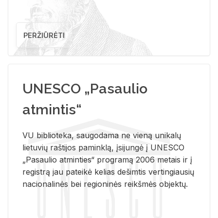
PERŽIŪRĖTI
UNESCO „Pasaulio
atmintis“
VU biblioteka, saugodama ne vieną unikalų
lietuvių raštijos paminklą, įsijungė į UNESCO
„Pasaulio atminties“ programą 2006 metais ir į
registrą jau pateikė kelias dešimtis vertingiausių
nacionalinės bei regioninės reikšmės objektų.