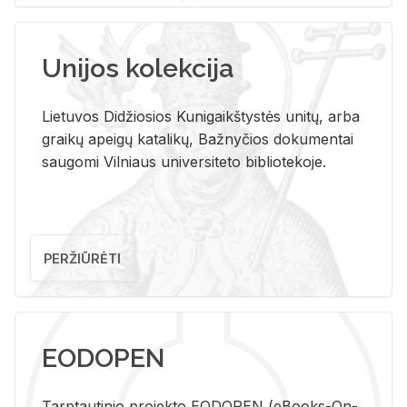
Unijos kolekcija
Lietuvos Didžiosios Kunigaikštystės unitų, arba
graikų apeigų katalikų, Bažnyčios dokumentai
saugomi Vilniaus universiteto bibliotekoje.
PERŽIŪRĖTI
EODOPEN
Tarp­tau­ti­nio pro­jek­to EO­DO­PEN (eBo­oks-On-