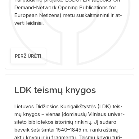
De­mand-Ne­twork Ope­ning Pub­li­ca­tions for
Eu­ro­pe­an Ne­ti­zens) metu su­skait­me­nin­ti ir at­
ver­ti lei­di­niai.
PERŽIŪRĖTI
LDK teismų knygos
Lie­tu­vos Di­džio­sios Ku­ni­gaikš­tys­tės (LDK) teis­
mų kny­gos – vie­nas įdo­miau­sių Vil­niaus uni­ver­
si­te­to bi­b­lio­te­kos is­to­ri­nių rin­ki­nių. Jį su­da­ro
be­veik šeši šim­tai 1540–1845 m. rank­raš­ti­nių
aktų kny­gų ir jų frag­men­tų. Teis­mų kny­gų tu­ri­