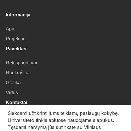
Informacija
Apie
Projektai
Paveldas
Reti spaudiniai
Rankraščiai
Grafika
Virtus
Kontaktai
Siekdami užtikrinti jums teikiamų paslaugų kokybę,
VU Biblioteka
Universiteto tinklalapiuose naudojame slapukus.
Universiteto g. 3, LT-01122, Vilnius
Tęsdami naršymą jūs sutinkate su Vilniaus