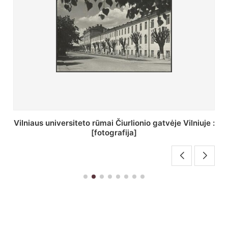
St. Batoro universiteto J. Pilsudskio kolegija :
[fotografija]