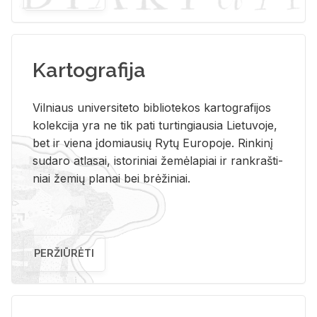
Kartografija
Vil­niaus uni­ver­si­te­to bi­b­lio­te­kos kar­to­gra­fi­jos
ko­lek­ci­ja yra ne tik pati tur­tin­giau­sia Lie­tu­vo­je,
bet ir vie­na įdo­miau­sių Rytų Eu­ro­po­je. Rin­ki­nį
su­da­ro at­la­sai, is­to­ri­niai že­mė­la­piai ir rank­raš­ti­
niai že­mių pla­nai bei brė­ži­niai.
PERŽIŪRĖTI