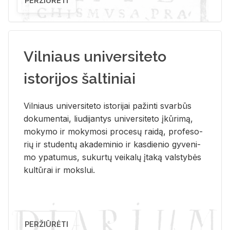
PERŽIŪRĖTI
Vilniaus universiteto
istorijos šaltiniai
Vil­niaus uni­ver­si­te­to is­to­ri­jai pa­žin­ti svar­būs
do­ku­men­tai, liu­di­jan­tys uni­ver­si­te­to įkū­ri­mą,
mo­ky­mo ir mo­ky­mo­si pro­ce­sų rai­dą, pro­fe­so­
rių ir stu­den­tų aka­de­mi­nio ir kas­die­nio gy­ve­ni­
mo ypa­tu­mus, su­kur­tų vei­ka­lų įta­ką vals­ty­bės
kul­tū­rai ir moks­lui.
PERŽIŪRĖTI