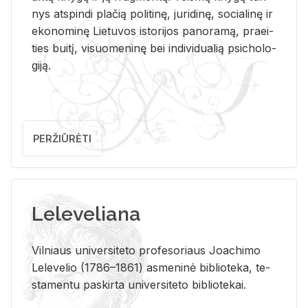
nys at­spin­di pla­čią po­li­ti­nę, ju­ri­di­nę, so­cia­li­nę ir
eko­no­mi­nę Lie­tu­vos is­to­ri­jos pa­no­ra­mą, pra­ei­
ties bui­tį, vi­suo­me­ni­nę bei in­di­vi­dua­lią psi­cho­lo­
gi­ją.
PERŽIŪRĖTI
Leleveliana
Vil­niaus uni­ver­si­te­to pro­fe­so­riaus Jo­a­chi­mo
Le­le­ve­lio (1786–1861) as­me­ni­nė bi­b­lio­te­ka, te­
sta­men­tu pa­skir­ta uni­ver­si­te­to bi­b­lio­te­kai.