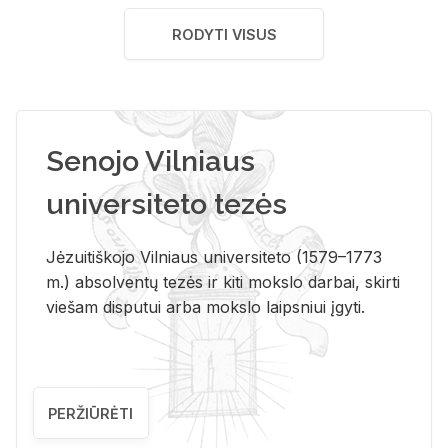
RODYTI VISUS
Senojo Vilniaus
universiteto tezės
Jėzuitiškojo Vilniaus universiteto (1579–1773
m.) absolventų tezės ir kiti mokslo darbai, skirti
viešam disputui arba mokslo laipsniui įgyti.
PERŽIŪRĖTI