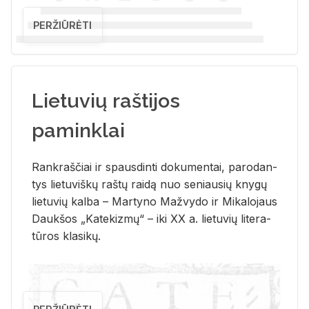
PERŽIŪRĖTI
Lietuvių raštijos
paminklai
Rank­raš­čiai ir spaus­din­ti do­ku­men­tai, pa­ro­dan­
tys lie­tu­viš­kų raš­tų rai­dą nuo se­niau­sių kny­gų
lie­tu­vių kal­ba – Mar­ty­no Ma­žvy­do ir Mi­ka­lo­jaus
Dauk­šos „Ka­te­kiz­mų“ – iki XX a. lie­tu­vių li­te­ra­
tū­ros kla­si­kų.