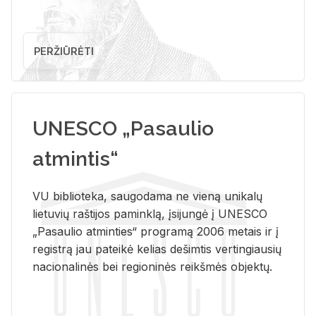
PERŽIŪRĖTI
UNESCO „Pasaulio
atmintis“
VU biblioteka, saugodama ne vieną unikalų
lietuvių raštijos paminklą, įsijungė į UNESCO
„Pasaulio atminties“ programą 2006 metais ir į
registrą jau pateikė kelias dešimtis vertingiausių
nacionalinės bei regioninės reikšmės objektų.