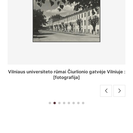
St. Batoro universiteto J. Pilsudskio kolegija :
[fotografija]