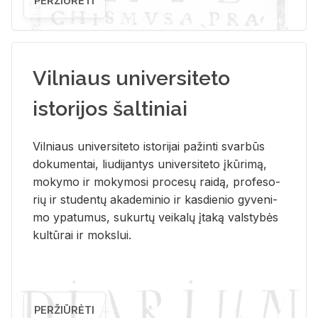
PERŽIŪRĖTI
Vilniaus universiteto
istorijos šaltiniai
Vil­niaus uni­ver­si­te­to is­to­ri­jai pa­žin­ti svar­būs
do­ku­men­tai, liu­di­jan­tys uni­ver­si­te­to įkū­ri­mą,
mo­ky­mo ir mo­ky­mo­si pro­ce­sų rai­dą, pro­fe­so­
rių ir stu­den­tų aka­de­mi­nio ir kas­die­nio gy­ve­ni­
mo ypa­tu­mus, su­kur­tų vei­ka­lų įta­ką vals­ty­bės
kul­tū­rai ir moks­lui.
PERŽIŪRĖTI