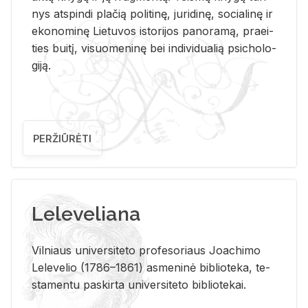
nys at­spin­di pla­čią po­li­ti­nę, ju­ri­di­nę, so­cia­li­nę ir
eko­no­mi­nę Lie­tu­vos is­to­ri­jos pa­no­ra­mą, pra­ei­
ties bui­tį, vi­suo­me­ni­nę bei in­di­vi­dua­lią psi­cho­lo­
gi­ją.
PERŽIŪRĖTI
Leleveliana
Vil­niaus uni­ver­si­te­to pro­fe­so­riaus Jo­a­chi­mo
Le­le­ve­lio (1786–1861) as­me­ni­nė bi­b­lio­te­ka, te­
sta­men­tu pa­skir­ta uni­ver­si­te­to bi­b­lio­te­kai.