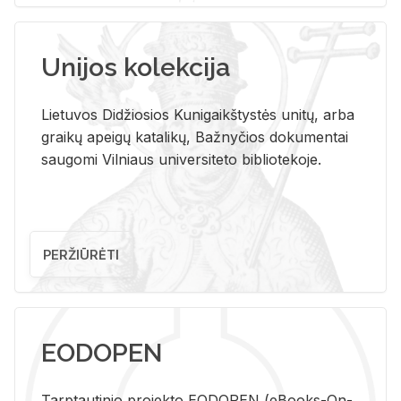
Unijos kolekcija
Lietuvos Didžiosios Kunigaikštystės unitų, arba
graikų apeigų katalikų, Bažnyčios dokumentai
saugomi Vilniaus universiteto bibliotekoje.
PERŽIŪRĖTI
EODOPEN
Tarp­tau­ti­nio pro­jek­to EO­DO­PEN (eBo­oks-On-