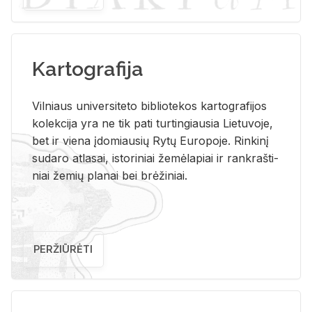
Kartografija
Vil­niaus uni­ver­si­te­to bi­b­lio­te­kos kar­to­gra­fi­jos
ko­lek­ci­ja yra ne tik pati tur­tin­giau­sia Lie­tu­vo­je,
bet ir vie­na įdo­miau­sių Rytų Eu­ro­po­je. Rin­ki­nį
su­da­ro at­la­sai, is­to­ri­niai že­mė­la­piai ir rank­raš­ti­
niai že­mių pla­nai bei brė­ži­niai.
PERŽIŪRĖTI