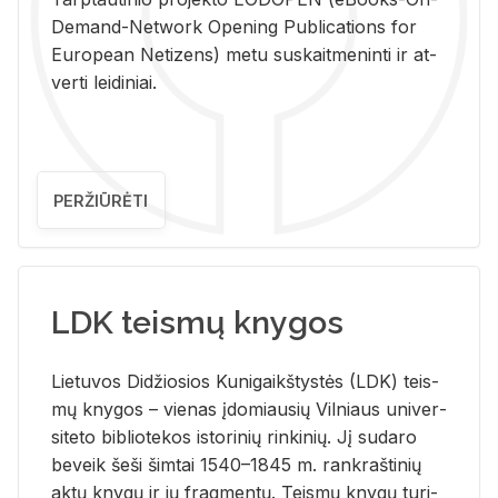
De­mand-Ne­twork Ope­ning Pub­li­ca­tions for
Eu­ro­pe­an Ne­ti­zens) metu su­skait­me­nin­ti ir at­
ver­ti lei­di­niai.
PERŽIŪRĖTI
LDK teismų knygos
Lie­tu­vos Di­džio­sios Ku­ni­gaikš­tys­tės (LDK) teis­
mų kny­gos – vie­nas įdo­miau­sių Vil­niaus uni­ver­
si­te­to bi­b­lio­te­kos is­to­ri­nių rin­ki­nių. Jį su­da­ro
be­veik šeši šim­tai 1540–1845 m. rank­raš­ti­nių
aktų kny­gų ir jų frag­men­tų. Teis­mų kny­gų tu­ri­