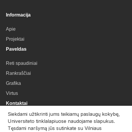
Informacija
Apie
Projektai
Paveldas
Reti spaudiniai
Rankraščiai
Grafika
Virtus
Kontaktai
Siekdami užtikrinti jums teikiamų paslaugų kokybę,
VU Biblioteka
Universiteto tinklalapiuose naudojame slapukus.
Universiteto g. 3, LT-01122, Vilnius
Tęsdami naršymą jūs sutinkate su Vilniaus