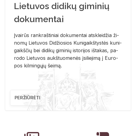
Lietuvos didikų giminių
dokumentai
Įvai­rūs rank­raš­ti­niai do­ku­men­tai at­sklei­džia ži­
no­mų Lie­tu­vos Di­džio­sios Ku­ni­gaikš­tys­tės ku­ni­
gaikš­čių bei di­di­kų gi­mi­nių is­to­ri­jos iš­ta­kas, pa­
ro­do Lie­tu­vos aukš­tuo­me­nės įsi­lie­ji­mą į Eu­ro­
pos kil­min­gų­jų šei­mą.
PERŽIŪRĖTI