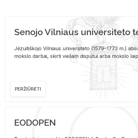
Senojo Vilniaus universiteto 
Jėzuitiškojo Vilniaus universiteto (1579–1773 m.) absol
mokslo darbai, skirti viešam disputui arba mokslo laips
PERŽIŪRĖTI
EODOPEN