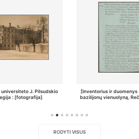
ius ir duomenys apie Selcų
„Wiadomośc Połockiey 
 vienuolyną, Rečycos pav.]
Dyecezyi..."
RODYTI VISUS