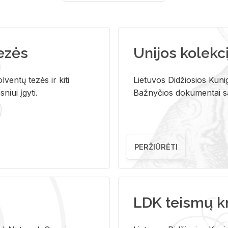
tezės
Unijos kolekci
ventų tezės ir kiti
Lietuvos Didžiosios Kunig
niui įgyti.
Bažnyčios dokumentai sau
PERŽIŪRĖTI
LDK teismų k