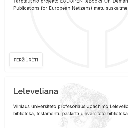
Tarp­tau­ti­nio pro­jek­to EO­DO­PEN (eBo­oks-On-De­m
Pub­li­ca­tions for Eu­ro­pe­an Ne­ti­zens) metu su­skait­me­nin­t
PERŽIŪRĖTI
Leleveliana
Vil­niaus uni­ver­si­te­to pro­fe­so­riaus Jo­a­chi­mo Le­le­ve
bi­b­lio­te­ka, te­sta­men­tu pa­skir­ta uni­ver­si­te­to bi­b­lio­te­ka