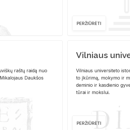
PERŽIŪRĖTI
Vilniaus univer
u­viš­kų raš­tų rai­dą nuo
Vil­niaus uni­ver­si­te­to is­to
 Mi­ka­lo­jaus Dauk­šos
to įkū­ri­mą, mo­ky­mo ir mo
de­mi­nio ir kas­die­nio gy­v
tū­rai ir moks­lui.
PERŽIŪRĖTI