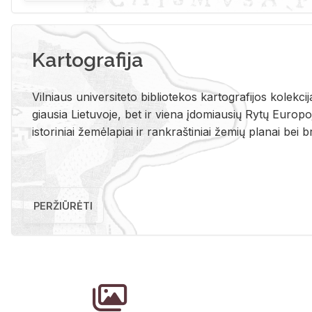
Kartografija
Vil­niaus uni­ver­si­te­to bi­b­lio­te­kos kar­to­gra­fi­jos ko­lek­c
giau­sia Lie­tu­vo­je, bet ir vie­na įdo­miau­sių Rytų Eu­ro­po­je
is­to­ri­niai že­mė­la­piai ir rank­raš­ti­niai že­mių pla­nai bei br
PERŽIŪRĖTI