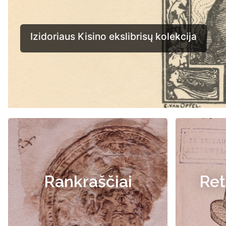
Rankraščiai
Ret