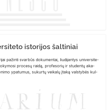
siteto istorijos šaltiniai
­ri­jai pa­žin­ti svar­būs do­ku­men­tai, liu­di­jan­tys uni­ver­si­te­
­ky­mo­si pro­ce­sų rai­dą, pro­fe­so­rių ir stu­den­tų aka­
e­ni­mo ypa­tu­mus, su­kur­tų vei­ka­lų įta­ką vals­ty­bės kul­