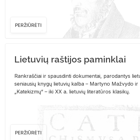
PERŽIŪRĖTI
Lietuvių raštijos paminklai
Rank­raš­čiai ir spaus­din­ti do­ku­men­tai, pa­ro­dan­tys lie­t
se­niau­sių kny­gų lie­tu­vių kal­ba – Mar­ty­no Ma­žvy­do ir
„Ka­te­kiz­mų“ – iki XX a. lie­tu­vių li­te­ra­tū­ros kla­si­kų.
PERŽIŪRĖTI