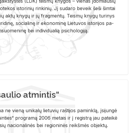
i­gaikš­tys­tės (LDK) teis­mų kny­gos – vie­nas įdo­miau­sių
lio­te­kos is­to­ri­nių rin­ki­nių. Jį su­da­ro be­veik šeši šim­tai
ų aktų kny­gų ir jų frag­men­tų. Teis­mų kny­gų tu­ri­nys
u­ri­di­nę, so­cia­li­nę ir eko­no­mi­nę Lie­tu­vos is­to­ri­jos pa­
­suo­me­ni­nę bei in­di­vi­dua­lią psi­cho­lo­gi­ją.
ulio atmintis“
ne vieną unikalų lietuvių raštijos paminklą, įsijungė
ties“ programą 2006 metais ir į registrą jau pateikė
usių nacionalinės bei regioninės reikšmės objektų.