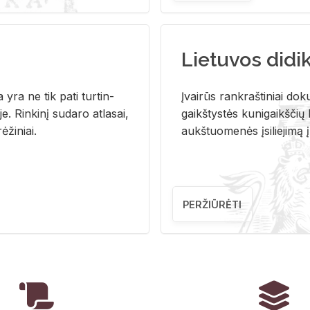
Lietuvos didi
i­ja yra ne tik pati tur­tin­
Įvai­rūs rank­raš­ti­niai do­k
. Rin­ki­nį su­da­ro at­la­sai,
gaikš­tys­tės ku­ni­gaikš­čių b
ė­ži­niai.
aukš­tuo­me­nės įsi­lie­ji­mą 
PERŽIŪRĖTI