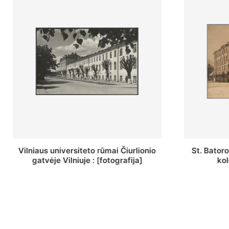
St. Batoro universiteto J. Pilsudskio
[Inventor
kolegija : [fotografija]
bazilijonų