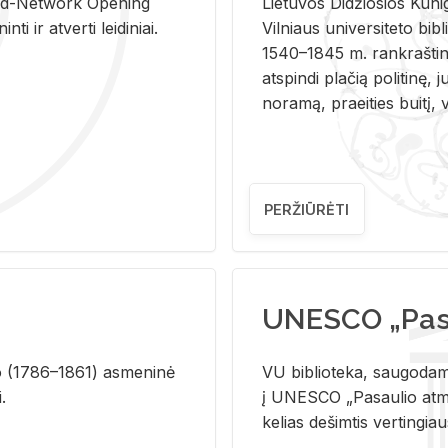
and-Ne­twork Ope­ning
Lie­tu­vos Di­džio­sios Ku­n
i ir at­ver­ti lei­di­niai.
Vil­niaus uni­ver­si­te­to bi­b­
1540–1845 m. rank­raš­ti­ni
at­spin­di pla­čią po­li­ti­nę, j
no­ra­mą, pra­ei­ties bui­tį, vi
PERŽIŪRĖTI
UNESCO „Pasa
­lio (1786–1861) as­me­ni­nė
VU biblioteka, saugodama 
i.
į UNESCO „Pasaulio atmin
kelias dešimtis vertingia