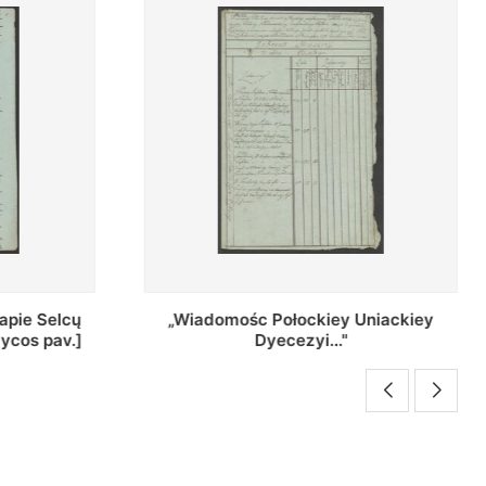
Uniackiey
Regestr Parochow Dekanatu
Brzeskiego