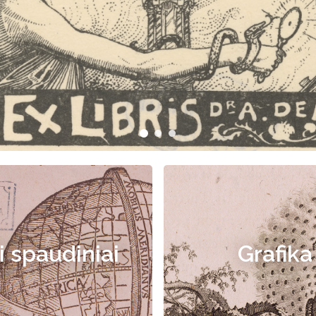
i spaudiniai
Grafika