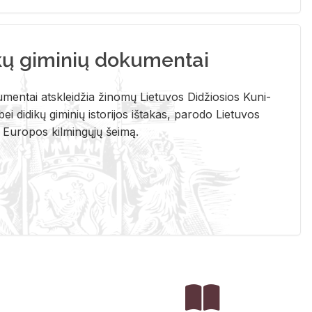
kų giminių dokumentai
u­men­tai at­sklei­džia ži­no­mų Lie­tu­vos Di­džio­sios Ku­ni­
ei di­di­kų gi­mi­nių is­to­ri­jos iš­ta­kas, pa­ro­do Lie­tu­vos
į Eu­ro­pos kil­min­gų­jų šei­mą.