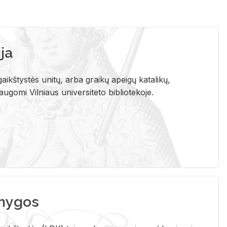
ja
aikštystės unitų, arba graikų apeigų katalikų,
gomi Vilniaus universiteto bibliotekoje.
nygos